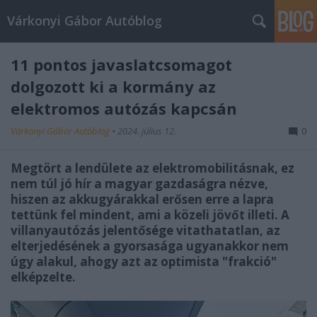
Várkonyi Gábor Autóblog
11 pontos javaslatcsomagot
dolgozott ki a kormány az
elektromos autózás kapcsán
Várkonyi Gábor Autóblog
•
2024. július 12.
0
Megtört a lendülete az elektromobilitásnak, ez
nem túl jó hír a magyar gazdaságra nézve,
hiszen az akkugyárakkal erősen erre a lapra
tettünk fel mindent, ami a közeli jövőt illeti. A
villanyautózás jelentősége vitathatatlan, az
elterjedésének a gyorsasága ugyanakkor nem
úgy alakul, ahogy azt az optimista "frakció"
elképzelte.