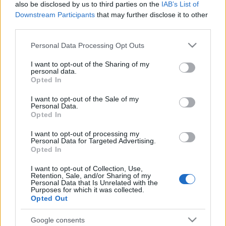
also be disclosed by us to third parties on the
IAB’s List of
Tegnap reggel a
Millásreggeli
-ben dupla
Downstream Participants
that may further disclose it to other
hosszúságú Futómű rovatot tartottunk, ahol
third parties.
pontonként vettük át a javaslatokat.
Please note that this website/app uses one or more Google
Personal Data Processing Opt Outs
Hallgassátok vissza a
teljes beszélgetést
!
services and may gather and store information including but
not limited to your visit or usage behaviour. You may click to
I want to opt-out of the Sharing of my
personal data.
grant or deny consent to Google and its third-party tags to
Opted In
use your data for below specified purposes in below Google
consent section.
I want to opt-out of the Sale of my
Címkék:
elektromos autó
elektromos autózás
Personal Data.
Opted In
elektromobilitás
akkumulátor gyár
I want to opt-out of processing my
Personal Data for Targeted Advertising.
Opted In
Ajánlott bejegyzések:
I want to opt-out of Collection, Use,
Retention, Sale, and/or Sharing of my
Personal Data that Is Unrelated with the
Purposes for which it was collected.
Opted Out
Mit mond az AI a villanyautózásról?
Google consents