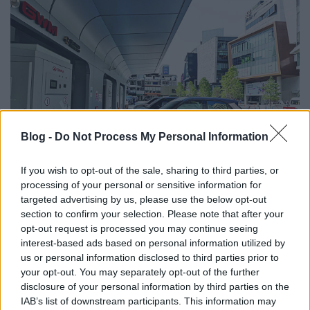
Blog -
Do Not Process My Personal Information
If you wish to opt-out of the sale, sharing to third parties, or
processing of your personal or sensitive information for
targeted advertising by us, please use the below opt-out
A 11 pont alapvetően jól átgondolt, és átfogóan
section to confirm your selection. Please note that after your
vizsgálja a felmerülő kérdéseket. Egy dologra nem
opt-out request is processed you may continue seeing
tér ki:
ki és miből fogja finanszírozni az
interest-based ads based on personal information utilized by
infrastruktúra fejlesztését
, valamint a további
us or personal information disclosed to third parties prior to
állami hozzájárulásokat az elektromos autó
your opt-out. You may separately opt-out of the further
vásárláshoz.
disclosure of your personal information by third parties on the
IAB’s list of downstream participants. This information may