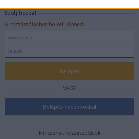
related to security, including authentication
functionality and fraud prevention, and other
Szólj hozzá!
user protection.
A hozzászóláshoz be kell lépned!
VAGY
Nincsenek hozzászólások