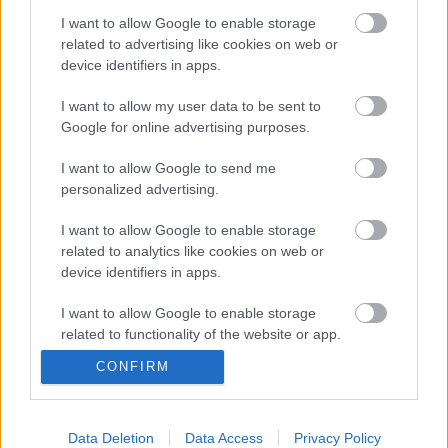
I want to allow Google to enable storage
related to advertising like cookies on web or
Mégsem a töltőhálózaton múlik?
device identifiers in apps.
I want to allow my user data to be sent to
Google for online advertising purposes.
Hol tart most az elektromos autók
I want to allow Google to send me
értéktartása?
personalized advertising.
I want to allow Google to enable storage
related to analytics like cookies on web or
Elektromos Porsche Macan: két lépes
device identifiers in apps.
előre, egy hátra?
I want to allow Google to enable storage
related to functionality of the website or app.
"Szerencsétlen döntéseket hoztunk,
CONFIRM
amikor túl korán túl egyoldalúan
I want to allow Google to enable storage
feltettünk mindent az elektromobilitásra"
related to personalization.
I want to allow Google to enable storage
Data Deletion
Data Access
Privacy Policy