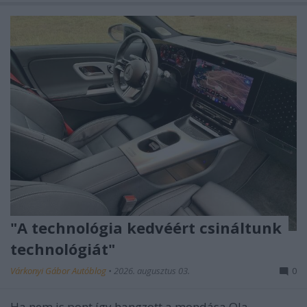
"A technológia kedvéért csináltunk
technológiát"
Várkonyi Gábor Autóblog
•
2026. augusztus 03.
0
Ha nem is pont így hangzott a mondása Ola