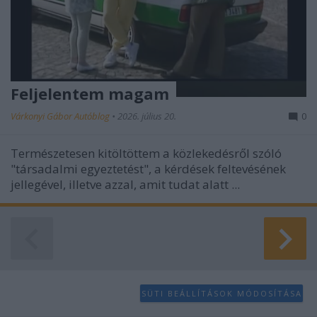
Feljelentem magam
Várkonyi Gábor Autóblog
•
2026. július 20.
0
Természetesen kitöltöttem a közlekedésről szóló
"társadalmi egyeztetést", a kérdések feltevésének
jellegével, illetve azzal, amit tudat alatt ...
SÜTI BEÁLLÍTÁSOK MÓDOSÍTÁSA