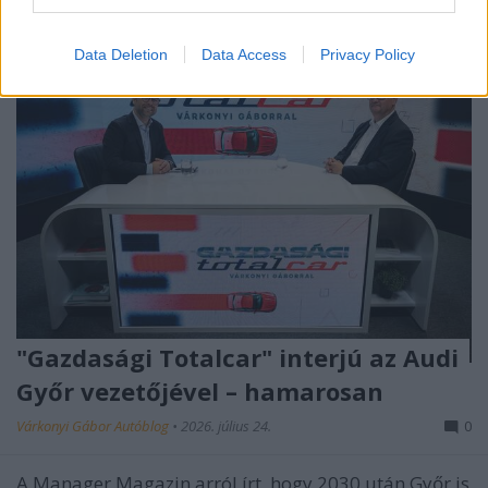
Data Deletion
Data Access
Privacy Policy
"Gazdasági Totalcar" interjú az Audi
Győr vezetőjével – hamarosan
Várkonyi Gábor Autóblog
•
2026. július 24.
0
A Manager Magazin arról írt, hogy 2030 után Győr is