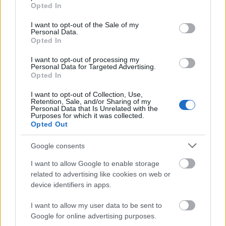
grant or deny consent to Google and its third-party tags to
Opted In
use your data for below specified purposes in below Google
consent section.
I want to opt-out of the Sale of my
Personal Data.
Opted In
Irányban van az Audi? – Exkluzív
I want to opt-out of processing my
interjú az Audi AG európai
Personal Data for Targeted Advertising.
Opted In
értékesítésért felelős alelnökével,
Christian Bauerrel
I want to opt-out of Collection, Use,
Retention, Sale, and/or Sharing of my
Personal Data that Is Unrelated with the
Várkonyi Gábor Autóblog
•
2026. július 28.
0
Purposes for which it was collected.
Opted Out
Várkonyi Gábor
Google consents
In den letzten fünf bis sechs Jahren war die Palette
von Audi nicht die jüngste, die man im
I want to allow Google to enable storage
Premiumsegment anbieten konnte. Und ...
related to advertising like cookies on web or
device identifiers in apps.
I want to allow my user data to be sent to
Google for online advertising purposes.