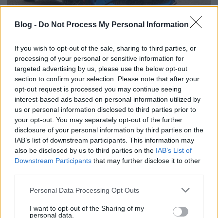
“Renaulution” után "Futuready"
Blog -
Do Not Process My Personal Information
Várkonyi Gábor Autóblog
•
2026. augusztus 03.
0
If you wish to opt-out of the sale, sharing to third parties, or
Év elején egy regionális piacoknak szánt
processing of your personal or sensitive information for
targeted advertising by us, please use the below opt-out
háttérbeszélgetésen vettem részt Varsóban.
section to confirm your selection. Please note that after your
Posztoltam is róla, azzal a kitétellel, hogy sajnos az
opt-out request is processed you may continue seeing
ott ...
interest-based ads based on personal information utilized by
us or personal information disclosed to third parties prior to
your opt-out. You may separately opt-out of the further
disclosure of your personal information by third parties on the
IAB’s list of downstream participants. This information may
also be disclosed by us to third parties on the
IAB’s List of
Downstream Participants
that may further disclose it to other
third parties.
Please note that this website/app uses one or more Google
Personal Data Processing Opt Outs
services and may gather and store information including but
not limited to your visit or usage behaviour. You may click to
I want to opt-out of the Sharing of my
personal data.