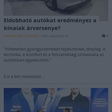
Eldobható autókat eredményez a
kínaiak árversenye?
Várkonyi Gábor Autóblog
•
2026. augusztus 07.
0
"Hihetetlen gyöngyszemeket fejlesztenek, tényleg. A
technika, a komfort és a felszereltség színvonala az
autóikban egyedülálló."
Ezt a két mondatot
...