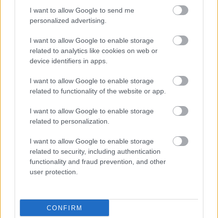
I want to allow Google to send me
personalized advertising.
I want to allow Google to enable storage
related to analytics like cookies on web or
device identifiers in apps.
I want to allow Google to enable storage
related to functionality of the website or app.
I want to allow Google to enable storage
Neue Klasse, marketingben és
related to personalization.
kommunikációban is
I want to allow Google to enable storage
Várkonyi Gábor Autóblog
•
2026. július 27.
0
related to security, including authentication
functionality and fraud prevention, and other
user protection.
Érzésre már egy fél modellciklus óta karmesterkedik
a BMW a média figyelmével az iX3 kapcsán. Arról,
hogy érkezni fog "valami" ami felforgatja az ...
CONFIRM