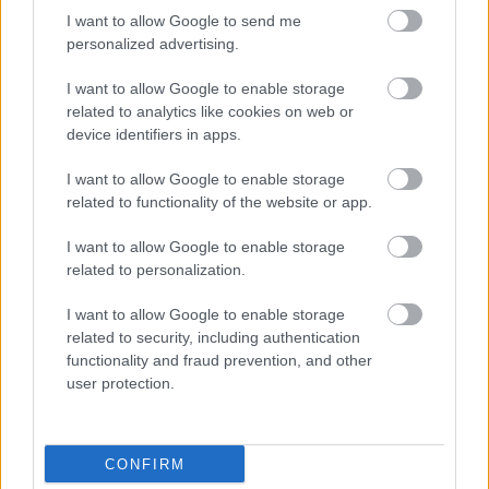
I want to allow Google to send me
personalized advertising.
I want to allow Google to enable storage
related to analytics like cookies on web or
device identifiers in apps.
I want to allow Google to enable storage
"Gazdasági Totalcar" interjú az Audi
related to functionality of the website or app.
Győr vezetőjével – hamarosan
I want to allow Google to enable storage
Várkonyi Gábor Autóblog
•
2026. július 24.
0
related to personalization.
I want to allow Google to enable storage
A Manager Magazin arról írt, hogy 2030 után Győr is
related to security, including authentication
veszélyben van, mint fontos Audi bázis. Az
functionality and fraud prevention, and other
Automotive News pár nappal később egy ezzel ...
user protection.
CONFIRM