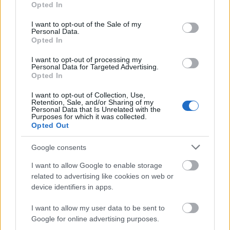
Opted In
use your data for below specified purposes in below Google
consent section.
I want to opt-out of the Sale of my
Personal Data.
Opted In
Neue Klasse, marketingben és
I want to opt-out of processing my
Personal Data for Targeted Advertising.
kommunikációban is
Opted In
Várkonyi Gábor Autóblog
•
2026. július 27.
0
I want to opt-out of Collection, Use,
Retention, Sale, and/or Sharing of my
Personal Data that Is Unrelated with the
Érzésre már egy fél modellciklus óta karmesterkedik
Purposes for which it was collected.
Opted Out
a BMW a média figyelmével az iX3 kapcsán. Arról,
hogy érkezni fog "valami" ami felforgatja az ...
Google consents
I want to allow Google to enable storage
related to advertising like cookies on web or
device identifiers in apps.
I want to allow my user data to be sent to
Google for online advertising purposes.