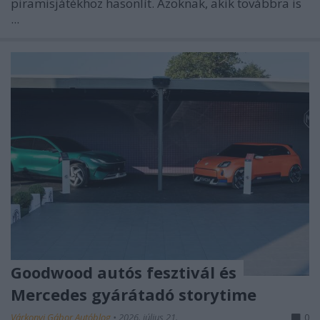
piramisjátékhoz hasonlít. Azoknak, akik továbbra is
...
Goodwood autós fesztivál és
Mercedes gyárátadó storytime
Várkonyi Gábor Autóblog
•
2026. július 21.
0