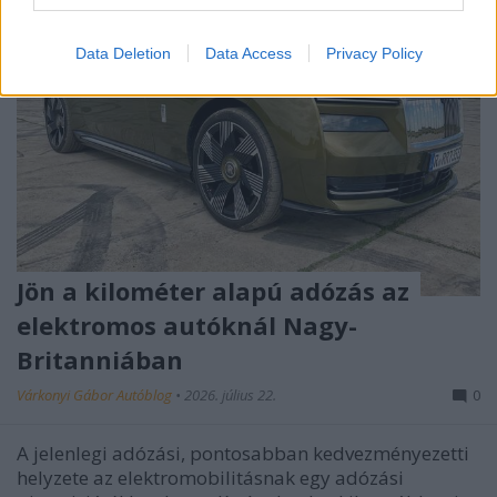
Data Deletion
Data Access
Privacy Policy
Jön a kilométer alapú adózás az
elektromos autóknál Nagy-
Britanniában
Várkonyi Gábor Autóblog
•
2026. július 22.
0
A jelenlegi adózási, pontosabban kedvezményezetti
helyzete az elektromobilitásnak egy adózási