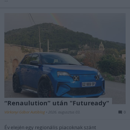
“Renaulution” után "Futuready"
Várkonyi Gábor Autóblog
•
2026. augusztus 03.
0
Év elején egy regionális piacoknak szánt