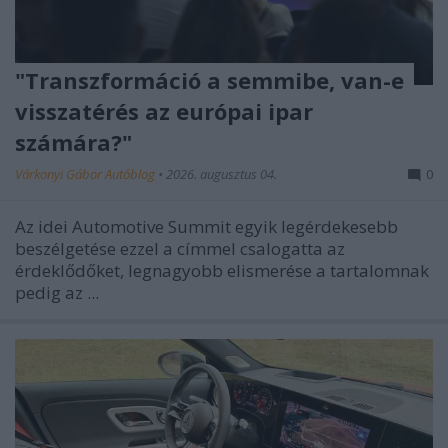
"Transzformáció a semmibe, van-e
visszatérés az európai ipar
számára?"
Várkonyi Gábor Autóblog
•
2026. augusztus 04.
0
Az idei Automotive Summit egyik legérdekesebb
beszélgetése ezzel a címmel csalogatta az
érdeklődőket, legnagyobb elismerése a tartalomnak
pedig az ...