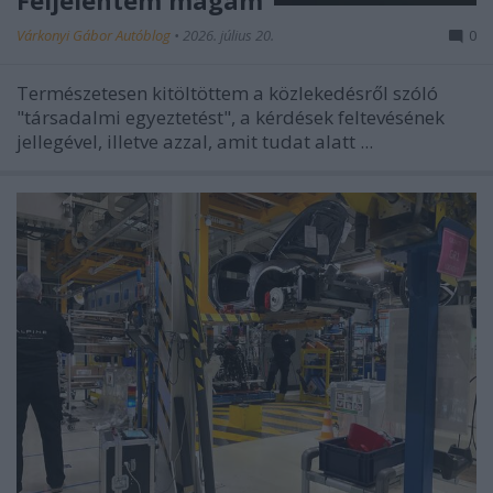
Várkonyi Gábor Autóblog
•
2026. július 20.
0
Természetesen kitöltöttem a közlekedésről szóló
"társadalmi egyeztetést", a kérdések feltevésének
jellegével, illetve azzal, amit tudat alatt ...