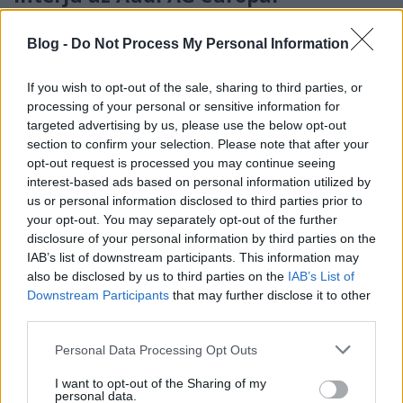
értékesítésért felelős alelnökével,
Blog -
Do Not Process My Personal Information
Christian Bauerrel
Várkonyi Gábor Autóblog
•
2026. július 28.
0
If you wish to opt-out of the sale, sharing to third parties, or
processing of your personal or sensitive information for
Várkonyi Gábor
targeted advertising by us, please use the below opt-out
In den letzten fünf bis sechs Jahren war die Palette
section to confirm your selection. Please note that after your
opt-out request is processed you may continue seeing
von Audi nicht die jüngste, die man im
interest-based ads based on personal information utilized by
Premiumsegment anbieten konnte. Und ...
us or personal information disclosed to third parties prior to
your opt-out. You may separately opt-out of the further
disclosure of your personal information by third parties on the
IAB’s list of downstream participants. This information may
also be disclosed by us to third parties on the
IAB’s List of
Downstream Participants
that may further disclose it to other
third parties.
Please note that this website/app uses one or more Google
Personal Data Processing Opt Outs
services and may gather and store information including but
not limited to your visit or usage behaviour. You may click to
I want to opt-out of the Sharing of my
personal data.
grant or deny consent to Google and its third-party tags to