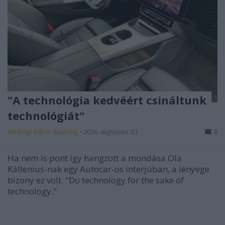
"A technológia kedvéért csináltunk
technológiát"
Várkonyi Gábor Autóblog
•
2026. augusztus 03.
0
Ha nem is pont így hangzott a mondása Ola
Källenius-nak egy Autocar-os interjúban, a lényege
bizony ez volt.
"Do technology for the sake of
technology."
...