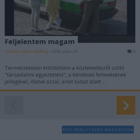
Feljelentem magam
Várkonyi Gábor Autóblog
•
2026. július 20.
0
Természetesen kitöltöttem a közlekedésről szóló
"társadalmi egyeztetést", a kérdések feltevésének
jellegével, illetve azzal, amit tudat alatt ...
SÜTI BEÁLLÍTÁSOK MÓDOSÍTÁSA