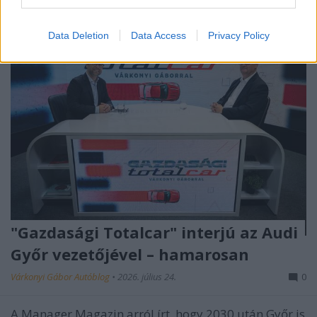
Data Deletion
Data Access
Privacy Policy
"Gazdasági Totalcar" interjú az Audi
Győr vezetőjével – hamarosan
Várkonyi Gábor Autóblog
•
2026. július 24.
0
A Manager Magazin arról írt, hogy 2030 után Győr is