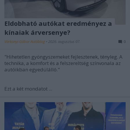
Eldobható autókat eredményez a
kínaiak árversenye?
Várkonyi Gábor Autóblog
•
2026. augusztus 07.
0
"Hihetetlen gyöngyszemeket fejlesztenek, tényleg. A
technika, a komfort és a felszereltség színvonala az
autóikban egyedülálló."
Ezt a két mondatot
...