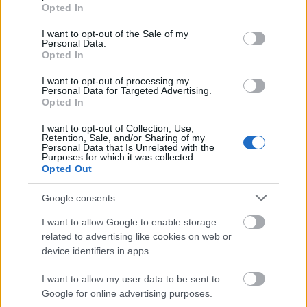
grant or deny consent to Google and its third-party tags to
Opted In
use your data for below specified purposes in below Google
consent section.
I want to opt-out of the Sale of my
Personal Data.
Opted In
Irányban van az Audi? – Exkluzív
I want to opt-out of processing my
interjú az Audi AG európai
Personal Data for Targeted Advertising.
Opted In
értékesítésért felelős alelnökével,
Christian Bauerrel
I want to opt-out of Collection, Use,
Retention, Sale, and/or Sharing of my
Personal Data that Is Unrelated with the
Várkonyi Gábor Autóblog
•
2026. július 28.
0
Purposes for which it was collected.
Opted Out
Várkonyi Gábor
Google consents
In den letzten fünf bis sechs Jahren war die Palette
von Audi nicht die jüngste, die man im
I want to allow Google to enable storage
Premiumsegment anbieten konnte. Und ...
related to advertising like cookies on web or
device identifiers in apps.
I want to allow my user data to be sent to
Google for online advertising purposes.