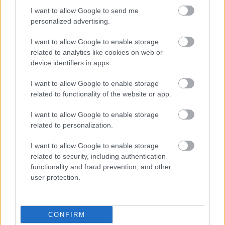
I want to allow Google to send me
personalized advertising.
I want to allow Google to enable storage
related to analytics like cookies on web or
device identifiers in apps.
I want to allow Google to enable storage
related to functionality of the website or app.
I want to allow Google to enable storage
Neue Klasse, marketingben és
related to personalization.
kommunikációban is
I want to allow Google to enable storage
Várkonyi Gábor Autóblog
•
2026. július 27.
0
related to security, including authentication
functionality and fraud prevention, and other
user protection.
Érzésre már egy fél modellciklus óta karmesterkedik
a BMW a média figyelmével az iX3 kapcsán. Arról,
hogy érkezni fog "valami" ami felforgatja az ...
CONFIRM