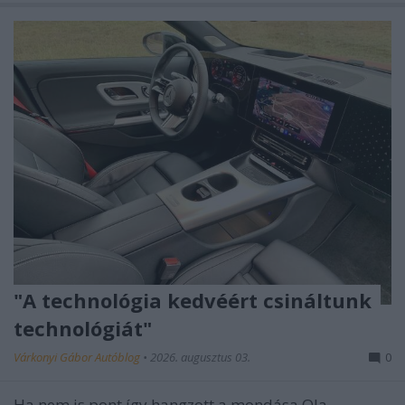
"A technológia kedvéért csináltunk
technológiát"
Várkonyi Gábor Autóblog
•
2026. augusztus 03.
0
Ha nem is pont így hangzott a mondása Ola