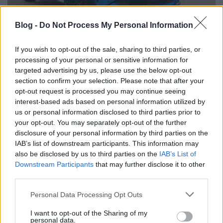
“Renaulution” után "Futuready"
Blog -
Do Not Process My Personal Information
Várkonyi Gábor Autóblog
•
2026. augusztus 03.
0
If you wish to opt-out of the sale, sharing to third parties, or
Év elején egy regionális piacoknak szánt
processing of your personal or sensitive information for
targeted advertising by us, please use the below opt-out
háttérbeszélgetésen vettem részt Varsóban.
section to confirm your selection. Please note that after your
Posztoltam is róla, azzal a kitétellel, hogy sajnos az
opt-out request is processed you may continue seeing
ott ...
interest-based ads based on personal information utilized by
us or personal information disclosed to third parties prior to
your opt-out. You may separately opt-out of the further
disclosure of your personal information by third parties on the
IAB’s list of downstream participants. This information may
also be disclosed by us to third parties on the
IAB’s List of
Downstream Participants
that may further disclose it to other
third parties.
Please note that this website/app uses one or more Google
Personal Data Processing Opt Outs
services and may gather and store information including but
not limited to your visit or usage behaviour. You may click to
I want to opt-out of the Sharing of my
personal data.