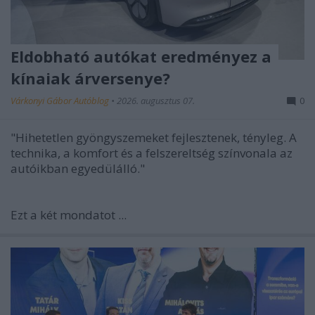
Eldobható autókat eredményez a
kínaiak árversenye?
Várkonyi Gábor Autóblog
•
2026. augusztus 07.
0
"Hihetetlen gyöngyszemeket fejlesztenek, tényleg. A
technika, a komfort és a felszereltség színvonala az
autóikban egyedülálló."
Ezt a két mondatot
...