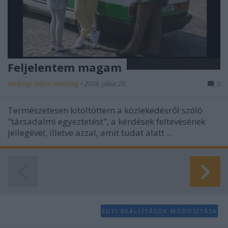
Feljelentem magam
Várkonyi Gábor Autóblog
•
2026. július 20.
0
Természetesen kitöltöttem a közlekedésről szóló
"társadalmi egyeztetést", a kérdések feltevésének
jellegével, illetve azzal, amit tudat alatt ...
SÜTI BEÁLLÍTÁSOK MÓDOSÍTÁSA