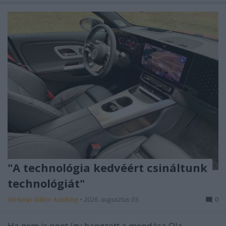
"A technológia kedvéért csináltunk
technológiát"
Várkonyi Gábor Autóblog
•
2026. augusztus 03.
0
Ha nem is pont így hangzott a mondása Ola