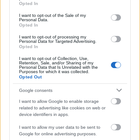
grant or deny consent to Google and its third-party tags to
Opted In
use your data for below specified purposes in below Google
consent section.
I want to opt-out of the Sale of my
Personal Data.
Opted In
Irányban van az Audi? – Exkluzív
I want to opt-out of processing my
interjú az Audi AG európai
Personal Data for Targeted Advertising.
Opted In
értékesítésért felelős alelnökével,
Christian Bauerrel
I want to opt-out of Collection, Use,
Retention, Sale, and/or Sharing of my
Personal Data that Is Unrelated with the
Várkonyi Gábor Autóblog
•
2026. július 28.
0
Purposes for which it was collected.
Opted Out
Várkonyi Gábor
Google consents
In den letzten fünf bis sechs Jahren war die Palette
von Audi nicht die jüngste, die man im
I want to allow Google to enable storage
Premiumsegment anbieten konnte. Und ...
related to advertising like cookies on web or
device identifiers in apps.
I want to allow my user data to be sent to
Google for online advertising purposes.