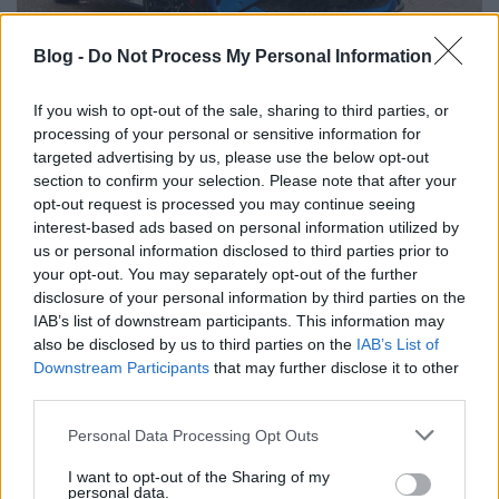
“Renaulution” után "Futuready"
Blog -
Do Not Process My Personal Information
Várkonyi Gábor Autóblog
•
2026. augusztus 03.
0
If you wish to opt-out of the sale, sharing to third parties, or
Év elején egy regionális piacoknak szánt
processing of your personal or sensitive information for
targeted advertising by us, please use the below opt-out
háttérbeszélgetésen vettem részt Varsóban.
section to confirm your selection. Please note that after your
Posztoltam is róla, azzal a kitétellel, hogy sajnos az
opt-out request is processed you may continue seeing
ott ...
interest-based ads based on personal information utilized by
us or personal information disclosed to third parties prior to
your opt-out. You may separately opt-out of the further
disclosure of your personal information by third parties on the
IAB’s list of downstream participants. This information may
also be disclosed by us to third parties on the
IAB’s List of
Downstream Participants
that may further disclose it to other
third parties.
Please note that this website/app uses one or more Google
Personal Data Processing Opt Outs
services and may gather and store information including but
not limited to your visit or usage behaviour. You may click to
I want to opt-out of the Sharing of my
personal data.