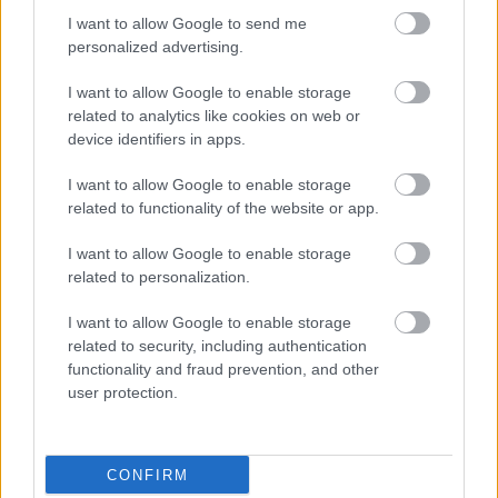
I want to allow Google to send me
personalized advertising.
I want to allow Google to enable storage
related to analytics like cookies on web or
device identifiers in apps.
I want to allow Google to enable storage
related to functionality of the website or app.
I want to allow Google to enable storage
Neue Klasse, marketingben és
related to personalization.
kommunikációban is
I want to allow Google to enable storage
Várkonyi Gábor Autóblog
•
2026. július 27.
0
related to security, including authentication
functionality and fraud prevention, and other
user protection.
Érzésre már egy fél modellciklus óta karmesterkedik
a BMW a média figyelmével az iX3 kapcsán. Arról,
hogy érkezni fog "valami" ami felforgatja az ...
CONFIRM