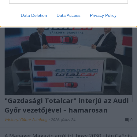
Data Deletion
Data Access
Privacy Policy
"Gazdasági Totalcar" interjú az Audi
Győr vezetőjével – hamarosan
Várkonyi Gábor Autóblog
•
2026. július 24.
0
A Manager Magazin arról írt, hogy 2030 után Győr is