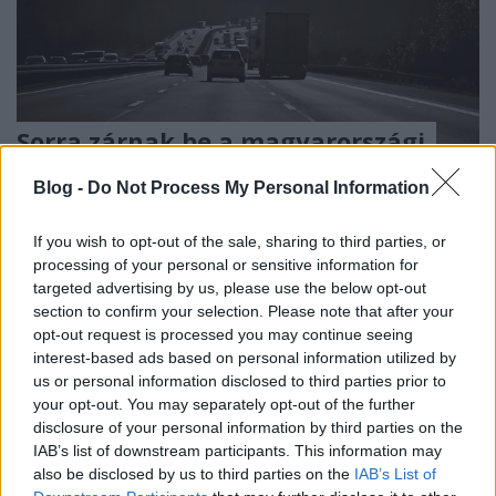
Sorra zárnak be a magyarországi
autógyárak
Blog -
Do Not Process My Personal Information
Várkonyi Gábor Autóblog
•
2020. március 18.
0
If you wish to opt-out of the sale, sharing to third parties, or
Ma délután a Klubrádió Élőben a városból 2.0
processing of your personal or sensitive information for
targeted advertising by us, please use the below opt-out
műsorában a jelenlegi járványügyi helyzet kapcsán
section to confirm your selection. Please note that after your
beszéltem az autóipart érintő gazdasági
opt-out request is processed you may continue seeing
következményekről és a magyarországi autógyárak
interest-based ads based on personal information utilized by
bezárásáról. A felvétel óta a Suzuki gyár is
us or personal information disclosed to third parties prior to
bejelentette a bezárást. Hallgassátok vissza az adást
your opt-out. You may separately opt-out of the further
ezen a linken…
disclosure of your personal information by third parties on the
IAB’s list of downstream participants. This information may
also be disclosed by us to third parties on the
IAB’s List of