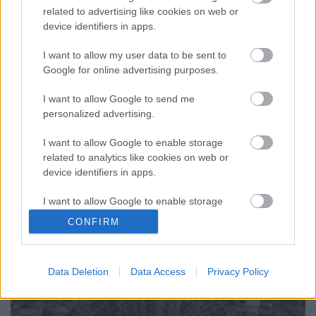
amely új fogyasztási értékeket állapít meg az
related to advertising like cookies on web or
újonnan piacra lépő személygépkocsikra. A WLTP
device identifiers in apps.
(Worldwide Harmonized Light-Duty Vehicles Test
Procedure) összehangolt és egységes teszteljárás az
I want to allow my user data to be sent to
üzemanyag-fogyasztási és a károsanyag-kibocsátási
Google for online advertising purposes.
értékek…
I want to allow Google to send me
personalized advertising.
I want to allow Google to enable storage
related to analytics like cookies on web or
device identifiers in apps.
I want to allow Google to enable storage
related to functionality of the website or app.
CONFIRM
I want to allow Google to enable storage
related to personalization.
Data Deletion
Data Access
Privacy Policy
I want to allow Google to enable storage
related to security, including authentication