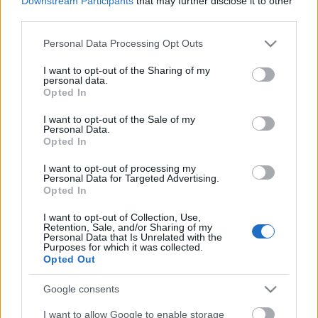
Downstream Participants
that may further disclose it to other
third parties.
Please note that this website/app uses one or more Google
Personal Data Processing Opt Outs
services and may gather and store information including but
not limited to your visit or usage behaviour. You may click to
I want to opt-out of the Sharing of my
personal data.
grant or deny consent to Google and its third-party tags to
Opted In
use your data for below specified purposes in below Google
consent section.
I want to opt-out of the Sale of my
Personal Data.
Opted In
I want to opt-out of processing my
Personal Data for Targeted Advertising.
Opted In
Nagy változásokat hozhat az EU-ban
a januártól életbe lépő új
I want to opt-out of Collection, Use,
Retention, Sale, and/or Sharing of my
Personal Data that Is Unrelated with the
károsanyag-kibocsátási szabvány
Purposes for which it was collected.
Opted Out
Várkonyi Gábor Autóblog
•
2019. szeptember 13.
0
Google consents
2020. január 1-jén életbe lép a WLTP2 szabvány,
I want to allow Google to enable storage