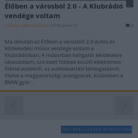
functionality and fraud prevention, and other
Élőben a városból 2.0 - A Klubrádió
user protection.
vendége voltam
Várkonyi Gábor Autóblog
•
2019. június 12.
0
Ma délután az Élőben a városból 2.0 autós és
közlekedési műsor vendége voltam a
Klubrádióban. A műsorban hallgatói kérdésekre
válaszoltam, szó esett többek között elektromos
hibrid autókról, az autóvásárlási támogatásról,
illetve a magyarországi autógyárak, különösen a
BMW gyár…
SÜTI BEÁLLÍTÁSOK MÓDOSÍTÁSA