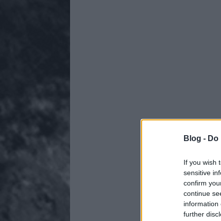
Blog -
Do 
If you wish 
sensitive in
confirm you
continue se
information 
further disc