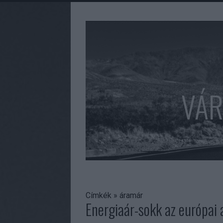
VÁR
Címkék
»
áramár
Energiaár-sokk az európai