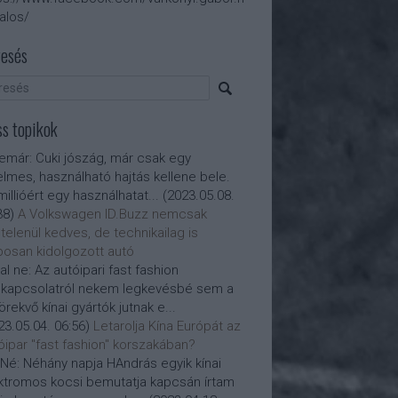
talos/
esés
ss topikok
nemár:
Cuki jószág, már csak egy
elmes, használható hajtás kellene bele.
millióért egy használhatat...
(
2023.05.08.
38
)
A Volkswagen ID.Buzz nemcsak
telenül kedves, de technikailag is
posan kidolgozott autó
al ne:
Az autóipari fast fashion
kapcsolatról nekem legkevésbé sem a
törekvő kínai gyártók jutnak e...
23.05.04. 06:56
)
Letarolja Kína Európát az
óipar "fast fashion" korszakában?
Né:
Néhány napja HAndrás egyik kínai
ktromos kocsi bemutatja kapcsán írtam