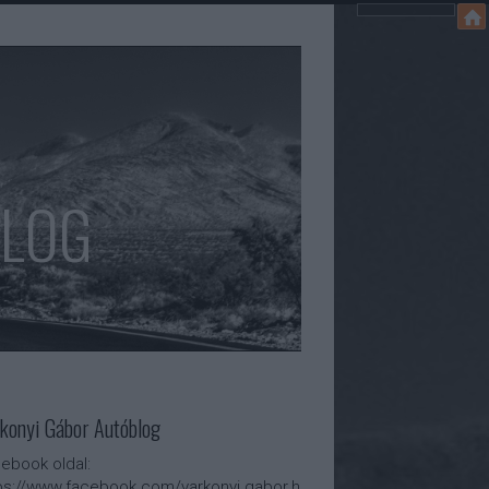
BLOG
konyi Gábor Autóblog
ebook oldal:
ps://www.facebook.com/varkonyi.gabor.h