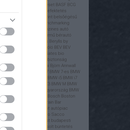
C
Baidu
Bajorország
baleset
BASF
BCG
sületesnepper
Beetle
befektetés
ektető
Behind the Blueprint
belsőégésű
ó
belső égésű motor
benchmarking
teler
Bentley
benzin
benzines autó
zinkút
benzinmotoros jármű
bérautó
lin
Bernd Osterloh
Berylls
Berylls by
xPartners
beszállító
Beszóló
BEV
BEV
onomy
Beyond Zero
Bill Gates
bio
emanyag
bíróság
bitcoin
biztonság
tosítás
biztosító
Bizzarrini
Björn Annwall
ckrock
BMW
bmw
BMW 7
BMW 7-es
BMW
ual Accounts
BMW gyár
BMW i5
BMW i7
W i7 M70
BMW iX
BMW iX3
BMW M
BMW
0i
BMW M850i
BMW Magyarország
BMW
t
BMW X5
Boeing
Bogár
Bosch
Boston
sulting Group
Boxster
Brain Bar
ndmánia
Brilliance
brit
brit autópiac
onco
Bruno Le Maire
Bruno Sacco
sszel
Budapest
budapest
budapesti
lekedés
Bugatti
Bujáki Zsolt
büntetés