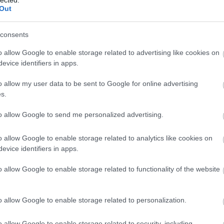
BAI
Out
Bec
bef
consents
aut
Ben
o allow Google to enable storage related to advertising like cookies on
ben
evice identifiers in apps.
Ber
Ali
o allow my user data to be sent to Google for online advertising
Ec
s.
üz
biz
to allow Google to send me personalized advertising.
Bla
Ann
o allow Google to enable storage related to analytics like cookies on
BM
evice identifiers in apps.
M44
Wel
o allow Google to enable storage related to functionality of the website
Con
Bra
Br
o allow Google to enable storage related to personalization.
Brü
köz
o allow Google to enable storage related to security, including