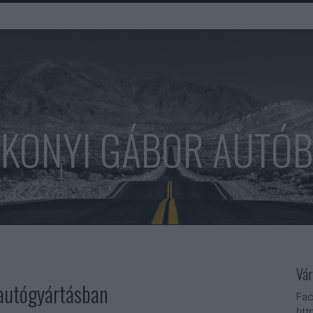
KONYI GÁBOR AUTÓ
Vár
 autógyártásban
Fac
htt