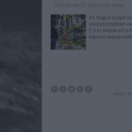
2022. december 21.
-
Várkonyi Gábor Autóblog
Az, hogy a nyugat-eur
visszaszorulóban van
2-3 év krízisei ezt a
háborús helyzet előt
energia
ene