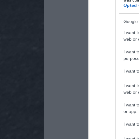
Opted 
Google 
I want t
web or d
I want t
purpose
I want 
I want t
web or d
I want t
or app.
I want t
I want t