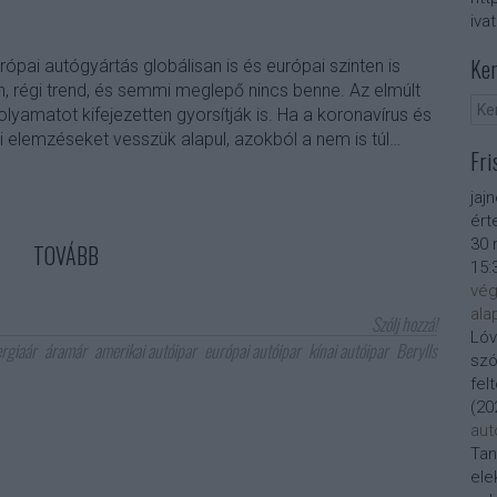
iva
Ker
ópai autógyártás globálisan is és európai szinten is
, régi trend, és semmi meglepő nincs benne. Az elmúlt
 folyamatot kifejezetten gyorsítják is. Ha a koronavírus és
ti elemzéseket vesszük alapul, azokból a nem is túl…
Fri
jaj
ért
30 
TOVÁBB
15:
vég
ala
Szólj hozzá!
Lóv
rgiaár
áramár
amerikai autóipar
európai autóipar
kínai autóipar
Berylls
szó
fel
(
20
aut
Tan
ele