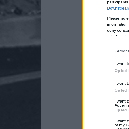
participants
Downstream 
Please note
information 
deny consent
in below Go
Persona
I want t
Opted 
I want t
Opted 
I want 
Advertis
Opted 
I want t
of my P
was col