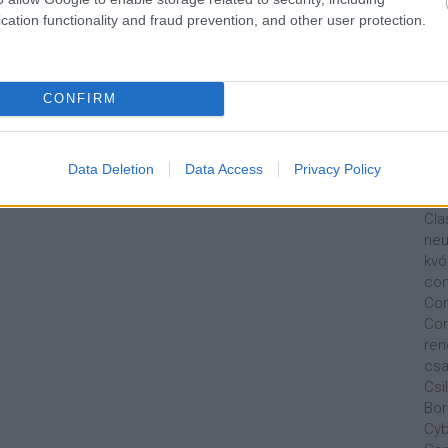
Bus
cation functionality and fraud prevention, and other user protection.
osz
Cap
Tav
Car
CONFIRM
Ca
Au
Cha
Data Deletion
Data Access
Privacy Policy
Nik
Cit
Cla
neu
kvó
con
Con
Cor
ren
csa
Csi
Bor
Cyb