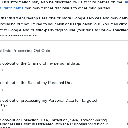
aus
. This information may also be disclosed by us to third parties on the
IA
Aut
Participants
that may further disclose it to other third parties.
aut
 that this website/app uses one or more Google services and may gath
aut
including but not limited to your visit or usage behaviour. You may click 
aut
 to Google and its third-party tags to use your data for below specifi
aut
ogle consent section.
aut
aut
aut
l Data Processing Opt Outs
aut
Aut
o opt-out of the Sharing of my personal data.
aut
In
Aut
202
o opt-out of the Sale of my Personal Data.
aut
In
aut
aut
to opt-out of processing my Personal Data for Targeted
aut
ing.
tre
In
ext
o opt-out of Collection, Use, Retention, Sale, and/or Sharing
Re
ersonal Data that Is Unrelated with the Purposes for which it
újj
lected.