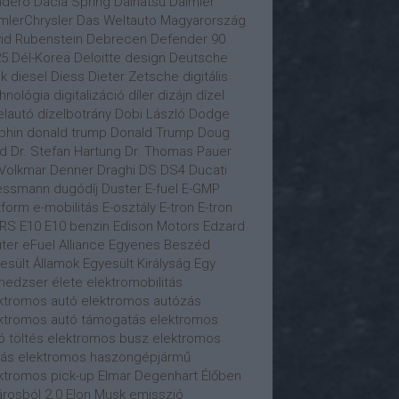
ndero
Dacia Spring
Daihatsu
Daimler
mlerChrysler
Das Weltauto Magyarország
id Rubenstein
Debrecen
Defender 90
25
Dél-Korea
Deloitte
design
Deutsche
k
diesel
Diess
Dieter Zetsche
digitális
hnológia
digitalizáció
díler
dizájn
dízel
elautó
dízelbotrány
Dobi László
Dodge
phin
donald trump
Donald Trump
Doug
ld
Dr. Stefan Hartung
Dr. Thomas Pauer
 Volkmar Denner
Draghi
DS
DS4
Ducati
essmann
dugódíj
Duster
E-fuel
E-GMP
tform
e-mobilitás
E-osztály
E-tron
E-tron
 RS
E10
E10 benzin
Edison Motors
Edzard
ter
eFuel Alliance
Egyenes Beszéd
esült Államok
Egyesült Királyság
Egy
edzser élete
elektromobilitás
ktromos autó
elektromos autózás
ktromos autó támogatás
elektromos
ó töltés
elektromos busz
elektromos
tás
elektromos haszongépjármű
ktromos pick-up
Elmar Degenhart
Élőben
árosból 2.0
Elon Musk
emisszió