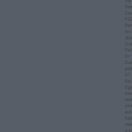
Sa
Dai
Dav
P5
Ban
tec
díz
Dol
Fie
Dr.
Du
pla
GT
Reu
Egy
men
ele
ele
aut
haj
ele
a v