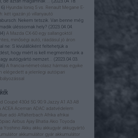
i, de aztán magamnak ...
(
2023.04.18.
16
)
Hyundai Ioniq 5 vs. Renault Megane E-
h: két igazán jó villanyautó
abursch:
Nekem tetszik. Van benne még
madik üléssornak hely?
(
2023.04.04.
34
)
A Mazda CX-60 egy sallangoktól
tes, minőségi autó, ráadásul jó áron
al ne:
S kívülállóként feltehetjük a
dést, hogy miért is kell megmentenünk a
nagy autógyártó nemzet...
(
2023.04.03.
46
)
A francia-német-olasz hármas egyike
 elégedett a jelenlegi autóipari
bályozással
mkék
0d Coupé
430d
5G
90.9 Jazzy
A1
A3
A8
A
ACEA
Aceman
ADAC
adatvédelem
lue
adó
Affalterbach
Afrika
afrikai
ópiac
Airbus
Ajay Bhatia
Akio Toyoda
ra Yoshino
Akku
akku
akkugyár
akkugyártó
umulátor
akkumulátor gyár
akkumulátor