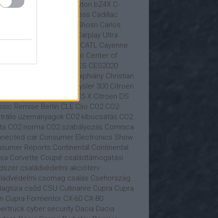
iness Class
busz
BYD
Byton
bZ4X
C-
tály
C.A.S.E.
C4
C5 Aircross
Cadillac
tur
Carlos Ghon
Carlos Ghosn
Carlos
ares
Carl Hahn
Carnival
Carplay Ultra
vana
car sharing
Castrol
CATL
Cayenne
yman
Cazoo
CDU
cégautó
Center of
tomotive Management
CES
CES2020
ngan Auto
Chery
chip
chiphiány
Christian
olai
Christian Senger
Chrysler 300
Citroën
roen
Citroën C4
Citroen C5 X
Citroen DS
ssic Remise Berlin
CLE
Clio
CO2
CO2-
trális üzemanyagok
CO2 kibocsátás
CO2
ta
CO2 norma
CO2 szabályozás
Comnica
nected car
Consumer Electronics Show
sumer Reports
Continentál
Continental
sa
Corvette
Coupé
családtámogatási
dszer
családvédelmi akcióterv
ládvédelmi csomag
csalás
Csehország
llagtúra
csőd
CSU
Cullinanre
Cupra
Cupra
n
Cupra Formentor
CX-60
CX-80
ertruck
cyber security
Dacia
Dacia