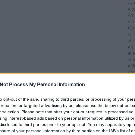
gyá
Ala
Am
Ali
tá
A11
alt
Ame
aut
aut
AM
And
Rad
Not Process My Personal Information
Mer
ára
Ark
to opt-out of the sale, sharing to third parties, or processing of your per
Art
formation for targeted advertising by us, please use the below opt-out s
Mar
r selection. Please note that after your opt-out request is processed y
Att
eing interest-based ads based on personal information utilized by us or
Aud
disclosed to third parties prior to your opt-out. You may separately opt-
Hun
losure of your personal information by third parties on the IAB’s list of