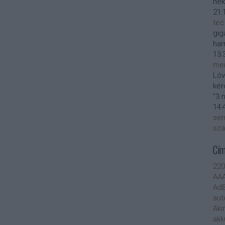
nek
21:
tec
gig
har
13:
men
Lóv
kér
"3 
14:
sem
sza
Cí
22
AA
AdB
aut
Aki
akk