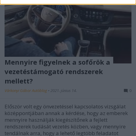
Mennyire figyelnek a sofőrök a
vezetéstámogató rendszerek
mellett?
Várkonyi Gábor Autóblog
•
2021. június 14.
0
Először volt egy önvezetéssel kapcsolatos vizsgálat
középpontjában annak a kérdése, hogy az emberek
mennyire használják kiegészítőnek a fejlett
rendszerek tudását vezetés közben, vagy mennyire
tendálnak arra, hogy a lehető legtöbb feladatot