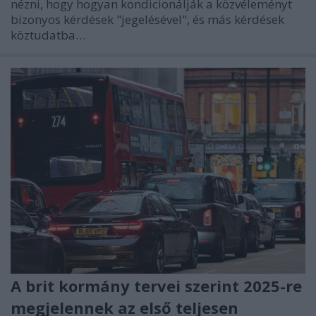
nézni, hogy hogyan kondicionálják a közvéleményt
bizonyos kérdések "jegelésével", és más kérdések
köztudatba…
A brit kormány tervei szerint 2025-re
megjelennek az első teljesen