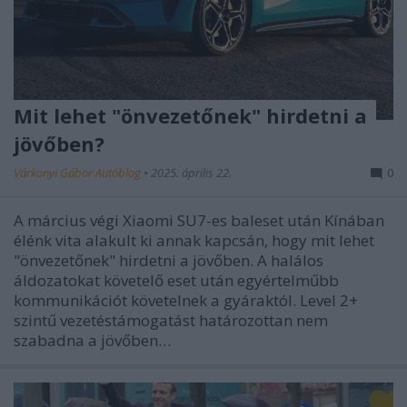
Mit lehet "önvezetőnek" hirdetni a
jövőben?
Várkonyi Gábor Autóblog
•
2025. április 22.
0
A március végi Xiaomi SU7-es baleset után Kínában
élénk vita alakult ki annak kapcsán, hogy mit lehet
"önvezetőnek" hirdetni a jövőben. A halálos
áldozatokat követelő eset után egyértelműbb
kommunikációt követelnek a gyáraktól. Level 2+
szintű vezetéstámogatást határozottan nem
szabadna a jövőben…