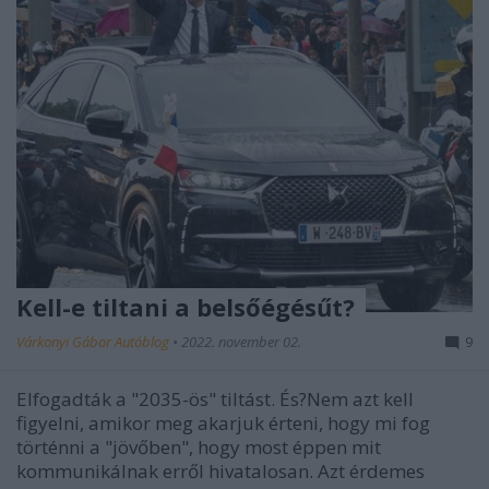
Kell-e tiltani a belsőégésűt?
Várkonyi Gábor Autóblog
•
2022. november 02.
9
Elfogadták a "2035-ös" tiltást. És?Nem azt kell
figyelni, amikor meg akarjuk érteni, hogy mi fog
történni a "jövőben", hogy most éppen mit
kommunikálnak erről hivatalosan. Azt érdemes