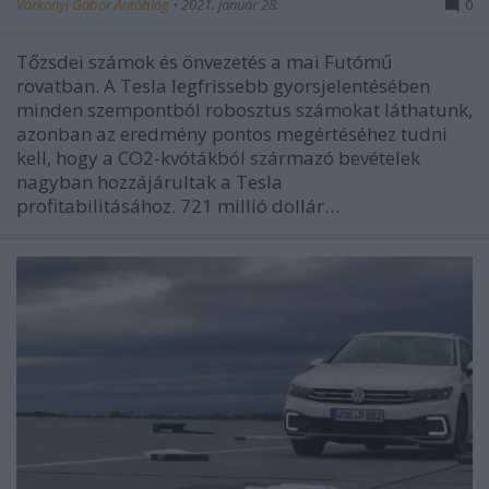
Várkonyi Gábor Autóblog
•
2021. január 28.
0
Tőzsdei számok és önvezetés a mai Futómű
rovatban. A Tesla legfrissebb gyorsjelentésében
minden szempontból robosztus számokat láthatunk,
azonban az eredmény pontos megértéséhez tudni
kell, hogy a CO2-kvótákból származó bevételek
nagyban hozzájárultak a Tesla
profitabilitásához. 721 millió dollár…