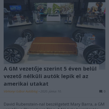
A GM vezetője szerint 5 éven belül
vezető nélküli autók lepik el az
amerikai utakat
Várkonyi Gábor Autóblog
•
2020. június 10.
0
David Rubenstein-nal beszélgetett Mary Barra, a GM