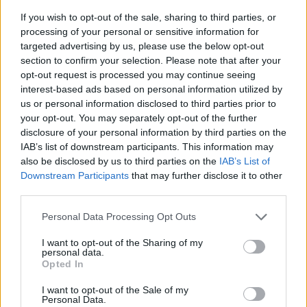
If you wish to opt-out of the sale, sharing to third parties, or
processing of your personal or sensitive information for
targeted advertising by us, please use the below opt-out
section to confirm your selection. Please note that after your
opt-out request is processed you may continue seeing
interest-based ads based on personal information utilized by
us or personal information disclosed to third parties prior to
your opt-out. You may separately opt-out of the further
disclosure of your personal information by third parties on the
IAB’s list of downstream participants. This information may
also be disclosed by us to third parties on the
IAB’s List of
Downstream Participants
that may further disclose it to other
A vezetéstámogató rendszerek
third parties.
használata mellett jelentősen
Please note that this website/app uses one or more Google
Personal Data Processing Opt Outs
csökken a vezetők figyelme az
services and may gather and store information including but
autóban
not limited to your visit or usage behaviour. You may click to
I want to opt-out of the Sharing of my
personal data.
grant or deny consent to Google and its third-party tags to
Opted In
Várkonyi Gábor Autóblog
•
2021. szeptember 22.
8
use your data for below specified purposes in below Google
consent section.
I want to opt-out of the Sale of my
Personal Data.
Az MIT (Massachusetts Institute of Technology)