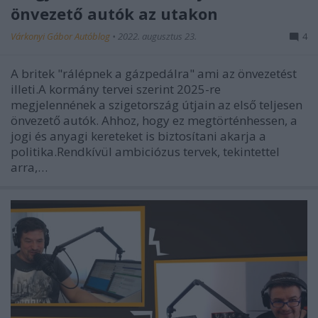
önvezető autók az utakon
Várkonyi Gábor Autóblog
•
2022. augusztus 23.
4
A britek "rálépnek a gázpedálra" ami az önvezetést
illeti.A kormány tervei szerint 2025-re
megjelennének a szigetország útjain az első teljesen
önvezető autók. Ahhoz, hogy ez megtörténhessen, a
jogi és anyagi kereteket is biztosítani akarja a
politika.Rendkívül ambiciózus tervek, tekintettel
arra,…