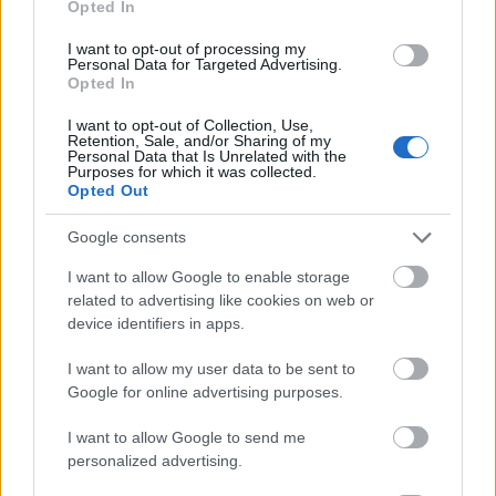
Opted In
kutatói arra a nem túl meglepő eredményre jutottak
valós vezetési adatok tanulmányozásából, hogy a
I want to opt-out of processing my
Personal Data for Targeted Advertising.
vezetéstámogató rendszerek használata mellett
Opted In
jelentősen csökken a vezetők figyelme az
autóban.Érthető, hiszen ha azt szuggerálja egy cég,
I want to opt-out of Collection, Use,
hogy "önvezető"…
Retention, Sale, and/or Sharing of my
Personal Data that Is Unrelated with the
Purposes for which it was collected.
Opted Out
Google consents
I want to allow Google to enable storage
related to advertising like cookies on web or
device identifiers in apps.
I want to allow my user data to be sent to
Google for online advertising purposes.
I want to allow Google to send me
personalized advertising.