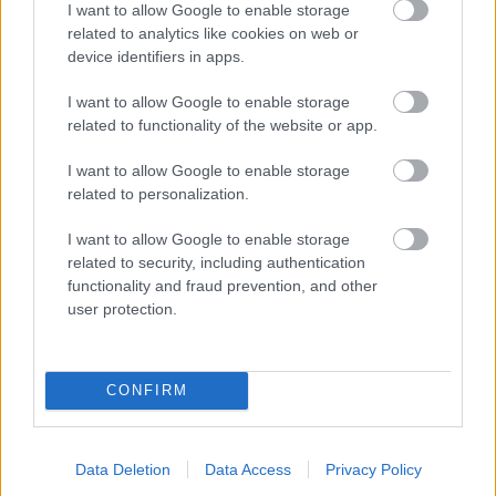
I want to allow Google to enable storage
Milyen távlatokat nyit az önvezetés
related to analytics like cookies on web or
device identifiers in apps.
üzleti szempontból?
I want to allow Google to enable storage
Várkonyi Gábor Autóblog
•
2021. szeptember 07.
0
related to functionality of the website or app.
Sok lamentálás, találgatás volt már az autó és a tech
I want to allow Google to enable storage
iparban egyaránt arról, hogy az önvezetés üzleti
related to personalization.
szempontból milyen távlatokat nyit.Ha a technikai
aspektusokat most figyelmen kívül hagyjuk egy
I want to allow Google to enable storage
pillanatra, a pusztán üzleti megközelítés
related to security, including authentication
tekintetében régóta az az álláspontom, hogy az
functionality and fraud prevention, and other
autóiparban…
user protection.
CONFIRM
Data Deletion
Data Access
Privacy Policy