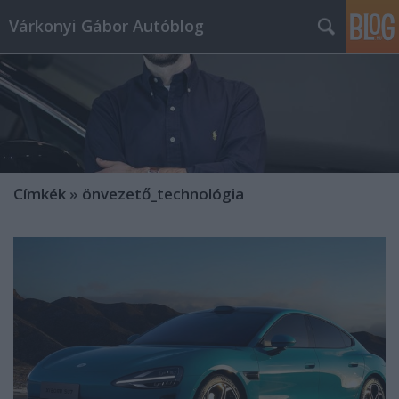
Várkonyi Gábor Autóblog
Címkék
»
önvezető_technológia