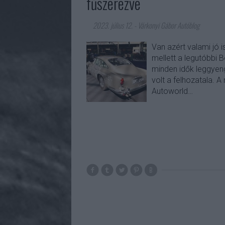
fűszerezve
2023. július 12.
-
Várkonyi Gábor Autóblog
Van azért valami jó i
mellett a legutóbbi 
minden idők leggyeng
volt a felhozatala. A
Autoworld…