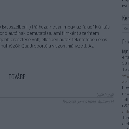
iva
Ker
s Brüsszelben! ;) Párhuzamosan megy az “alap” kiállítás
Bond autóinak bemutatása, ami filmként szerintem
ébb eresztése volt, ellenben autók tekintetében erős
Fri
 maffiózók Quattroportéja viszont hiányzott. Az
jaj
ért
30 
15:
TOVÁBB
vég
ala
Lóv
Szólj hozzá!
szó
fel
Brüsszel
James Bond
Autoworld
(
20
aut
Tan
ele