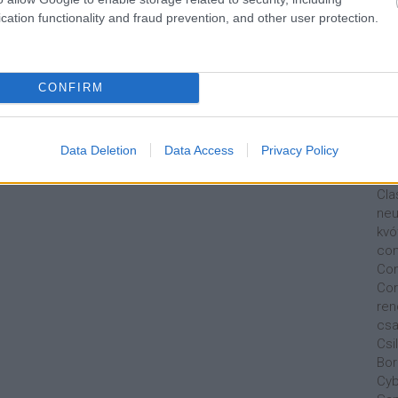
Bus
cation functionality and fraud prevention, and other user protection.
osz
Cap
Tav
Car
CONFIRM
Ca
Au
Cha
Data Deletion
Data Access
Privacy Policy
Nik
Cit
Cla
neu
kvó
con
Con
Cor
ren
csa
Csi
Bor
Cyb