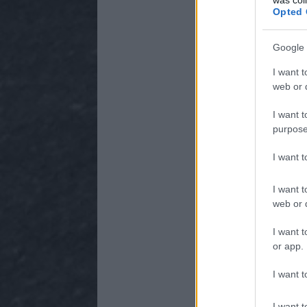
Opted 
Google 
I want t
web or d
I want t
purpose
I want 
I want t
web or d
I want t
or app.
I want t
I want t