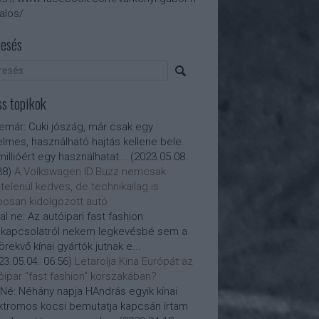
talos/
esés
ss topikok
nemár:
Cuki jószág, már csak egy
elmes, használható hajtás kellene bele.
millióért egy használhatat...
(
2023.05.08.
38
)
A Volkswagen ID.Buzz nemcsak
telenül kedves, de technikailag is
posan kidolgozott autó
al ne:
Az autóipari fast fashion
kapcsolatról nekem legkevésbé sem a
törekvő kínai gyártók jutnak e...
23.05.04. 06:56
)
Letarolja Kína Európát az
óipar "fast fashion" korszakában?
Né:
Néhány napja HAndrás egyik kínai
ktromos kocsi bemutatja kapcsán írtam