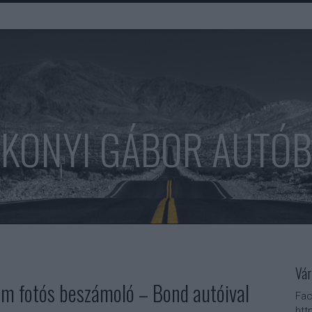
KONYI GÁBOR AUTÓ
Vár
m fotós beszámoló – Bond autóival
Fac
htt