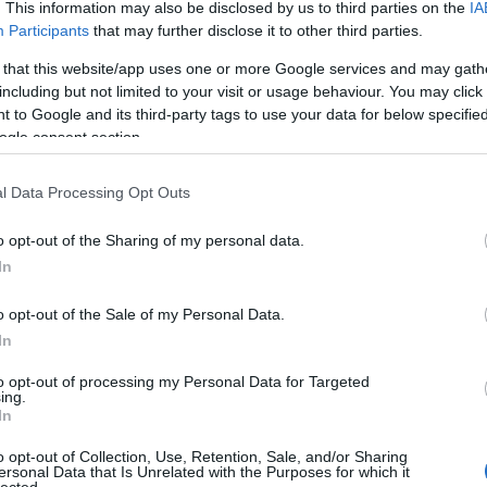
aus
. This information may also be disclosed by us to third parties on the
IA
Aut
Participants
that may further disclose it to other third parties.
aut
 that this website/app uses one or more Google services and may gath
aut
including but not limited to your visit or usage behaviour. You may click 
aut
 to Google and its third-party tags to use your data for below specifi
aut
ogle consent section.
aut
aut
aut
l Data Processing Opt Outs
aut
Aut
o opt-out of the Sharing of my personal data.
aut
In
Aut
202
o opt-out of the Sale of my Personal Data.
aut
In
aut
aut
to opt-out of processing my Personal Data for Targeted
aut
ing.
tre
In
ext
o opt-out of Collection, Use, Retention, Sale, and/or Sharing
Re
ersonal Data that Is Unrelated with the Purposes for which it
újj
lected.