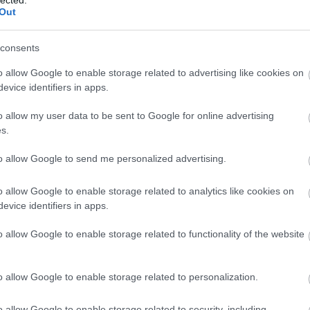
BAI
Out
Bec
bef
consents
aut
Ben
o allow Google to enable storage related to advertising like cookies on
ben
evice identifiers in apps.
Ber
Ali
o allow my user data to be sent to Google for online advertising
Ec
s.
üz
biz
to allow Google to send me personalized advertising.
Bla
Ann
o allow Google to enable storage related to analytics like cookies on
BM
evice identifiers in apps.
M44
Wel
o allow Google to enable storage related to functionality of the website
Con
Bra
Br
o allow Google to enable storage related to personalization.
Brü
köz
o allow Google to enable storage related to security, including