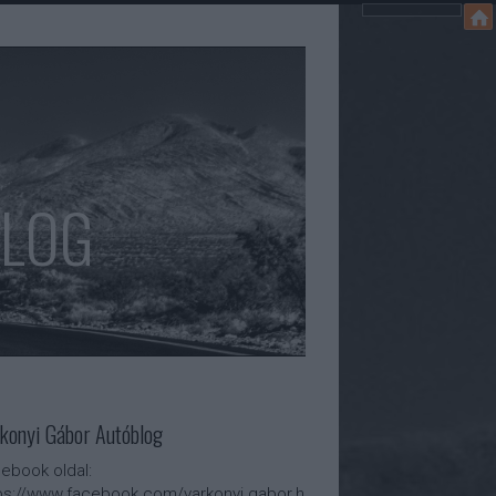
BLOG
konyi Gábor Autóblog
ebook oldal:
ps://www.facebook.com/varkonyi.gabor.h