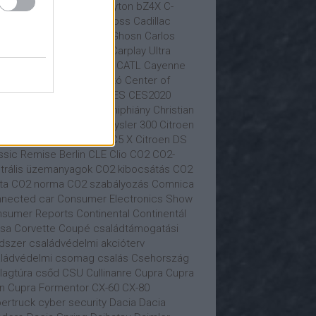
iness Class
busz
BYD
Byton
bZ4X
C-
tály
C.A.S.E.
C4
C5 Aircross
Cadillac
tur
Carlos Ghon
Carlos Ghosn
Carlos
ares
Carl Hahn
Carnival
Carplay Ultra
vana
car sharing
Castrol
CATL
Cayenne
yman
Cazoo
CDU
cégautó
Center of
tomotive Management
CES
CES2020
ngan Auto
Chery
chip
chiphiány
Christian
olai
Christian Senger
Chrysler 300
Citroen
roën
Citroën C4
Citroen C5 X
Citroen DS
ssic Remise Berlin
CLE
Clio
CO2
CO2-
trális üzemanyagok
CO2 kibocsátás
CO2
ta
CO2 norma
CO2 szabályozás
Comnica
nected car
Consumer Electronics Show
sumer Reports
Continental
Continentál
sa
Corvette
Coupé
családtámogatási
dszer
családvédelmi akcióterv
ládvédelmi csomag
csalás
Csehország
llagtúra
csőd
CSU
Cullinanre
Cupra
Cupra
n
Cupra Formentor
CX-60
CX-80
ertruck
cyber security
Dacia
Dacia