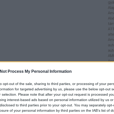
gyá
Ala
Am
Ali
tá
A11
alt
Ame
aut
aut
AM
And
Rad
Not Process My Personal Information
Mer
ára
Ark
to opt-out of the sale, sharing to third parties, or processing of your per
Art
formation for targeted advertising by us, please use the below opt-out s
Mar
r selection. Please note that after your opt-out request is processed y
Att
eing interest-based ads based on personal information utilized by us or
Aud
disclosed to third parties prior to your opt-out. You may separately opt-
Hun
losure of your personal information by third parties on the IAB’s list of