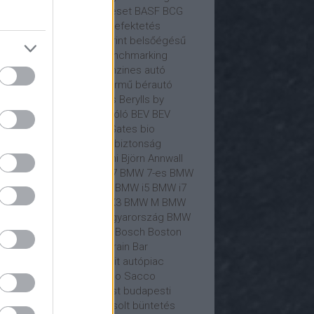
C
Baidu
Bajorország
baleset
BASF
BCG
sületesnepper
Beetle
befektetés
ektető
Behind the Blueprint
belsőégésű
ó
belső égésű motor
benchmarking
teler
Bentley
benzin
benzines autó
zinkút
benzinmotoros jármű
bérautó
lin
Bernd Osterloh
Berylls
Berylls by
xPartners
beszállító
Beszóló
BEV
BEV
onomy
Beyond Zero
Bill Gates
bio
emanyag
bíróság
bitcoin
biztonság
tosítás
biztosító
Bizzarrini
Björn Annwall
ckrock
bmw
BMW
BMW 7
BMW 7-es
BMW
ual Accounts
BMW gyár
BMW i5
BMW i7
W i7 M70
BMW iX
BMW iX3
BMW M
BMW
0i
BMW M850i
BMW Magyarország
BMW
t
BMW X5
Boeing
Bogár
Bosch
Boston
sulting Group
Boxster
Brain Bar
ndmánia
Brilliance
brit
brit autópiac
onco
Bruno Le Maire
Bruno Sacco
sszel
budapest
Budapest
budapesti
lekedés
Bugatti
Bujáki Zsolt
büntetés