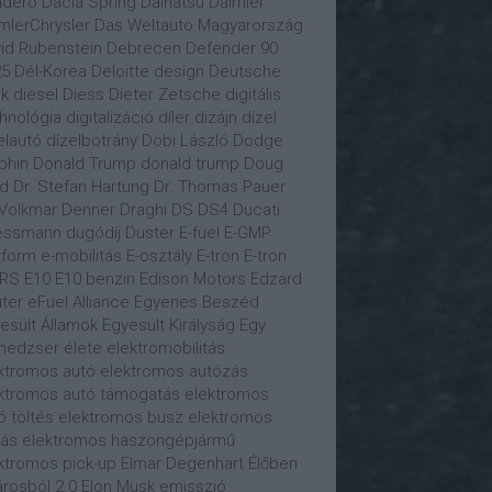
ndero
Dacia Spring
Daihatsu
Daimler
mlerChrysler
Das Weltauto Magyarország
id Rubenstein
Debrecen
Defender 90
25
Dél-Korea
Deloitte
design
Deutsche
k
diesel
Diess
Dieter Zetsche
digitális
hnológia
digitalizáció
díler
dizájn
dízel
elautó
dízelbotrány
Dobi László
Dodge
phin
Donald Trump
donald trump
Doug
ld
Dr. Stefan Hartung
Dr. Thomas Pauer
 Volkmar Denner
Draghi
DS
DS4
Ducati
essmann
dugódíj
Duster
E-fuel
E-GMP
tform
e-mobilitás
E-osztály
E-tron
E-tron
 RS
E10
E10 benzin
Edison Motors
Edzard
ter
eFuel Alliance
Egyenes Beszéd
esült Államok
Egyesült Királyság
Egy
edzser élete
elektromobilitás
ktromos autó
elektromos autózás
ktromos autó támogatás
elektromos
ó töltés
elektromos busz
elektromos
tás
elektromos haszongépjármű
ktromos pick-up
Elmar Degenhart
Élőben
árosból 2.0
Elon Musk
emisszió