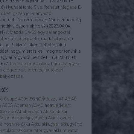
i, de aztán magamnak ...
(
2023.04.18.
16
)
Hyundai Ioniq 5 vs. Renault Megane E-
h: két igazán jó villanyautó
abursch:
Nekem tetszik. Van benne még
madik üléssornak hely?
(
2023.04.04.
34
)
A Mazda CX-60 egy sallangoktól
tes, minőségi autó, ráadásul jó áron
al ne:
S kívülállóként feltehetjük a
dést, hogy miért is kell megmentenünk a
nagy autógyártó nemzet...
(
2023.04.03.
46
)
A francia-német-olasz hármas egyike
 elégedett a jelenlegi autóipari
bályozással
mkék
0d Coupé
430d
5G
90.9 Jazzy
A1
A3
A8
A
ACEA
Aceman
ADAC
adatvédelem
lue
adó
Affalterbach
Afrika
afrikai
ópiac
Airbus
Ajay Bhatia
Akio Toyoda
ra Yoshino
akku
Akku
akkugyár
akkugyártó
umulátor
akkumulátor gyár
akkumulátor