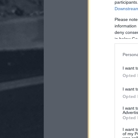
participants
Downstream 
Please note
information 
deny consent
in below Go
Persona
I want t
Opted 
I want t
Opted 
I want 
Advertis
Opted 
I want t
of my P
was col