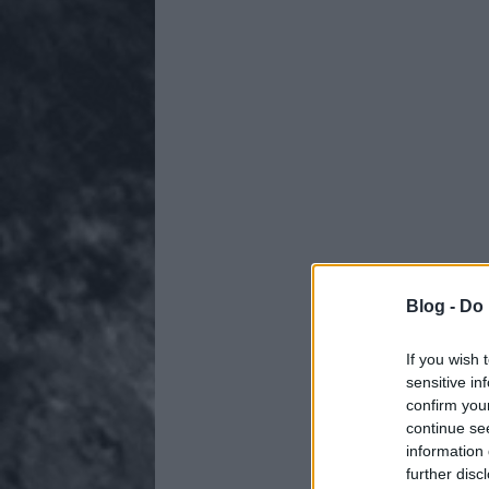
Blog -
Do 
If you wish 
sensitive in
confirm you
continue se
information 
further disc