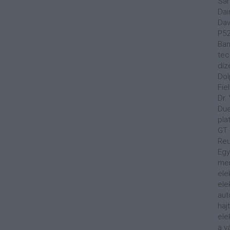
Sa
Dai
Dav
P5
Ban
tec
díz
Dol
Fie
Dr.
Du
pla
GT
Reu
Egy
men
ele
ele
aut
haj
ele
a v