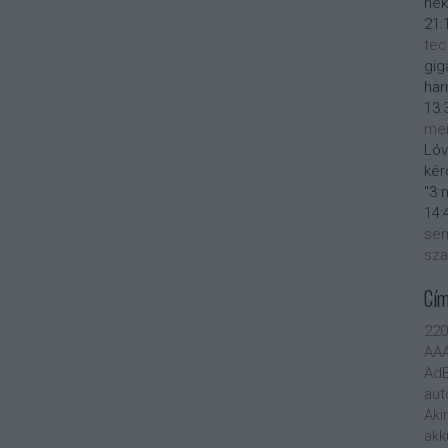
nek
21:
tec
gig
har
13:
men
Lóv
kér
"3 
14:
sem
sza
Cí
22
AA
AdB
aut
Aki
akk