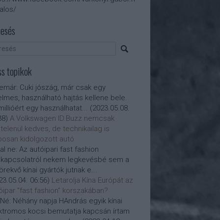
talos/
esés
ss topikok
nemár:
Cuki jószág, már csak egy
elmes, használható hajtás kellene bele.
millióért egy használhatat...
(
2023.05.08.
38
)
A Volkswagen ID.Buzz nemcsak
telenül kedves, de technikailag is
posan kidolgozott autó
al ne:
Az autóipari fast fashion
kapcsolatról nekem legkevésbé sem a
törekvő kínai gyártók jutnak e...
23.05.04. 06:56
)
Letarolja Kína Európát az
óipar "fast fashion" korszakában?
Né:
Néhány napja HAndrás egyik kínai
ktromos kocsi bemutatja kapcsán írtam