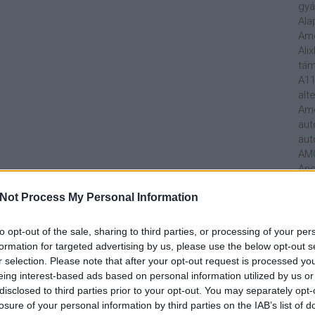
gyá
Ala
Am
Ali
tá
A11
alt
Ame
aut
aut
AM
And
Rad
Not Process My Personal Information
Mer
ára
Ark
to opt-out of the sale, sharing to third parties, or processing of your per
Art
formation for targeted advertising by us, please use the below opt-out s
Mar
r selection. Please note that after your opt-out request is processed y
Att
eing interest-based ads based on personal information utilized by us or
Aud
disclosed to third parties prior to your opt-out. You may separately opt-
Hun
losure of your personal information by third parties on the IAB’s list of