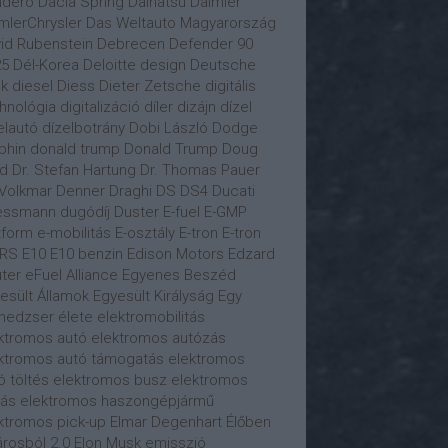
ndero
Dacia Spring
Daihatsu
Daimler
mlerChrysler
Das Weltauto Magyarország
id Rubenstein
Debrecen
Defender 90
25
Dél-Korea
Deloitte
design
Deutsche
k
diesel
Diess
Dieter Zetsche
digitális
hnológia
digitalizáció
díler
dizájn
dízel
elautó
dízelbotrány
Dobi László
Dodge
phin
donald trump
Donald Trump
Doug
ld
Dr. Stefan Hartung
Dr. Thomas Pauer
 Volkmar Denner
Draghi
DS
DS4
Ducati
essmann
dugódíj
Duster
E-fuel
E-GMP
tform
e-mobilitás
E-osztály
E-tron
E-tron
 RS
E10
E10 benzin
Edison Motors
Edzard
ter
eFuel Alliance
Egyenes Beszéd
esült Államok
Egyesült Királyság
Egy
edzser élete
elektromobilitás
ktromos autó
elektromos autózás
ktromos autó támogatás
elektromos
ó töltés
elektromos busz
elektromos
tás
elektromos haszongépjármű
ktromos pick-up
Elmar Degenhart
Élőben
árosból 2.0
Elon Musk
emisszió