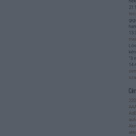
nek
21:
tec
gig
har
13:
men
Lóv
kér
"3 
14:
sem
sza
Cí
22
AA
AdB
aut
Aki
akk