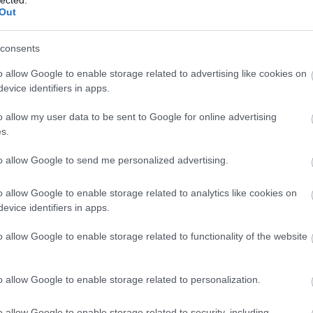
BAI
Out
Bec
bef
consents
aut
Ben
o allow Google to enable storage related to advertising like cookies on
ben
evice identifiers in apps.
Ber
Ali
o allow my user data to be sent to Google for online advertising
Ec
s.
üz
biz
to allow Google to send me personalized advertising.
Bla
Ann
o allow Google to enable storage related to analytics like cookies on
BM
evice identifiers in apps.
M44
Wel
o allow Google to enable storage related to functionality of the website
Con
Bra
Br
o allow Google to enable storage related to personalization.
Brü
köz
o allow Google to enable storage related to security, including