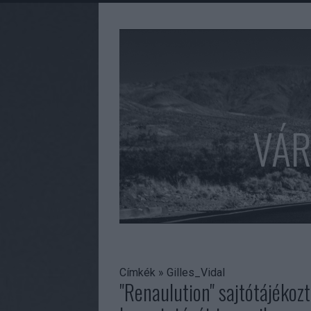
VÁR
Címkék
»
Gilles_Vidal
"Renaulution" sajtótájékoz