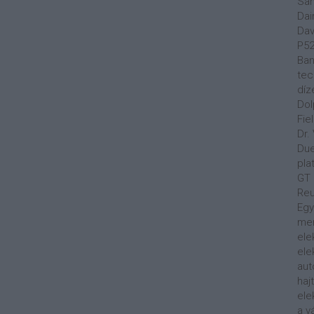
Sa
Dai
Dav
P5
Ban
tec
díz
Dol
Fie
Dr.
Du
pla
GT
Reu
Egy
men
ele
ele
aut
haj
ele
a v