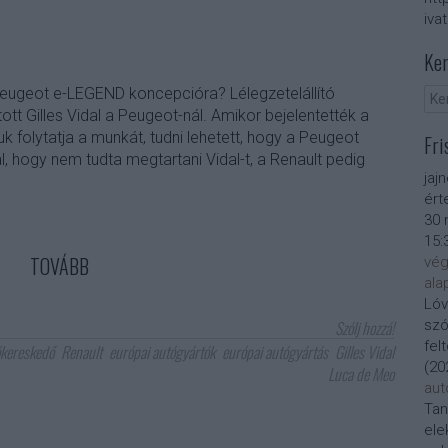
iva
Ker
ugeot e-LEGEND koncepcióra? Lélegzetelállító
ott Gilles Vidal a Peugeot-nál. Amikor bejelentették a
uk folytatja a munkát, tudni lehetett, hogy a Peugeot
Fri
l, hogy nem tudta megtartani Vidal-t, a Renault pedig
jaj
ért
30 
15:
TOVÁBB
vég
ala
Lóv
Szólj hozzá!
szó
fel
ókereskedő
Renault
európai autógyártók
európai autógyártás
Gilles Vidal
(
20
Luca de Meo
aut
Tan
ele