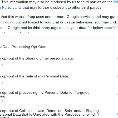
aus
. This information may also be disclosed by us to third parties on the
IA
Aut
Participants
that may further disclose it to other third parties.
aut
 that this website/app uses one or more Google services and may gath
aut
including but not limited to your visit or usage behaviour. You may click 
aut
 to Google and its third-party tags to use your data for below specifi
aut
ogle consent section.
aut
aut
aut
l Data Processing Opt Outs
aut
Aut
o opt-out of the Sharing of my personal data.
aut
In
Aut
202
o opt-out of the Sale of my Personal Data.
aut
In
aut
aut
to opt-out of processing my Personal Data for Targeted
aut
ing.
tre
In
ext
o opt-out of Collection, Use, Retention, Sale, and/or Sharing
Re
ersonal Data that Is Unrelated with the Purposes for which it
újj
lected.