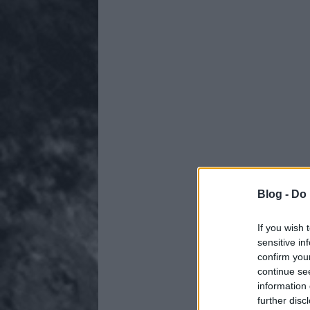
Blog -
Do 
If you wish 
sensitive in
confirm you
continue se
information 
further disc