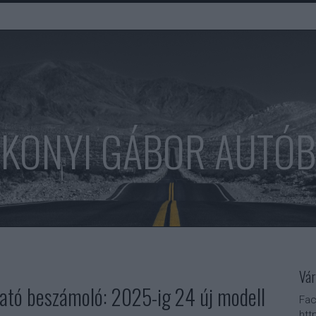
KONYI GÁBOR AUTÓ
Vár
tató beszámoló: 2025-ig 24 új modell
Fac
htt