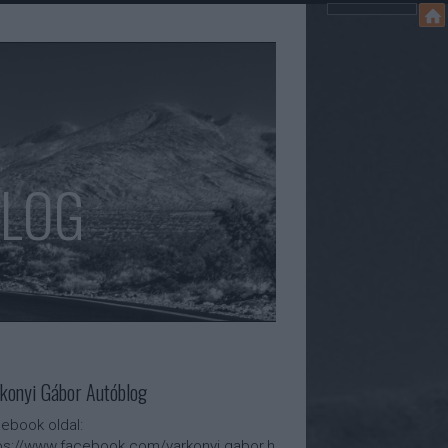
BLOG
konyi Gábor Autóblog
ebook oldal:
ps://www.facebook.com/varkonyi.gabor.h