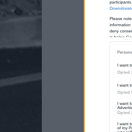
participants
Downstream 
Please note
information 
deny consent
in below Go
Persona
I want t
Opted 
I want t
Opted 
I want 
Advertis
Opted 
I want t
of my P
was col