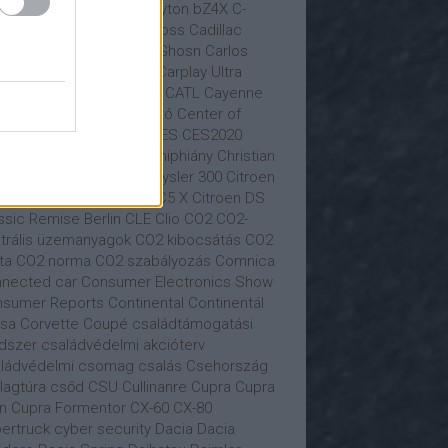
iness Class
busz
BYD
Byton
bZ4X
C-
tály
C.A.S.E.
C4
C5 Aircross
Cadillac
tur
Carlos Ghon
Carlos Ghosn
Carlos
ares
Carl Hahn
Carnival
Carplay Ultra
vana
car sharing
Castrol
CATL
Cayenne
yman
Cazoo
CDU
cégautó
Center of
tomotive Management
CES
CES2020
ngan Auto
Chery
chip
chiphiány
Christian
olai
Christian Senger
Chrysler 300
Citroen
roën
Citroën C4
Citroen C5 X
Citroen DS
ssic Remise Berlin
CLE
Clio
CO2
CO2-
trális üzemanyagok
CO2 kibocsátás
CO2
ta
CO2 norma
CO2 szabályozás
Comnica
nected car
Consumer Electronics Show
sumer Reports
Continental
Continentál
sa
Corvette
Coupé
családtámogatási
dszer
családvédelmi akcióterv
ládvédelmi csomag
csalás
Csehország
llagtúra
csőd
CSU
Cullinanre
Cupra
Cupra
n
Cupra Formentor
CX-60
CX-80
ertruck
cyber security
Dacia
Dacia