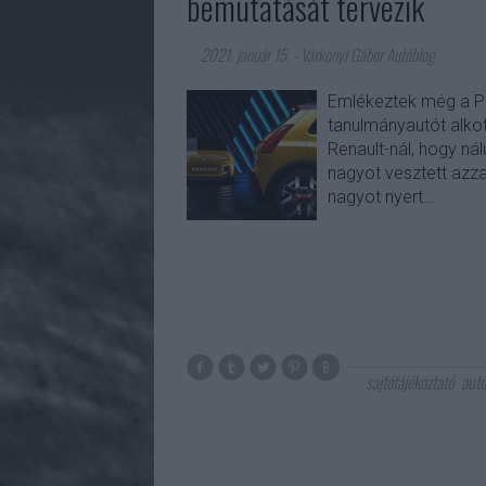
bemutatását tervezik
2021. január 15.
-
Várkonyi Gábor Autóblog
Emlékeztek még a Pe
tanulmányautót alkot
Renault-nál, hogy nál
nagyot vesztett azza
nagyot nyert…
sajtótájékoztató
aut