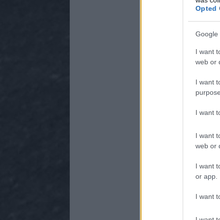
Opted 
Google 
I want t
web or d
I want t
purpose
I want 
I want t
web or d
I want t
or app.
I want t
I want t