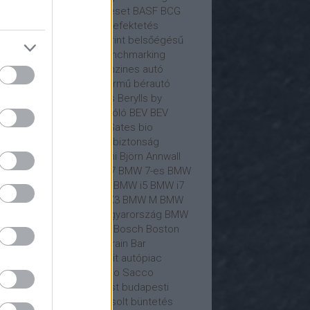
C
Baidu
Bajorország
baleset
BASF
BCG
sületesnepper
Beetle
befektetés
ektető
Behind the Blueprint
belsőégésű
ó
belső égésű motor
benchmarking
teler
Bentley
benzin
benzines autó
zinkút
benzinmotoros jármű
bérautó
lin
Bernd Osterloh
Berylls
Berylls by
xPartners
beszállító
Beszóló
BEV
BEV
onomy
Beyond Zero
Bill Gates
bio
emanyag
bíróság
bitcoin
biztonság
tosítás
biztosító
Bizzarrini
Björn Annwall
ckrock
bmw
BMW
BMW 7
BMW 7-es
BMW
ual Accounts
BMW gyár
BMW i5
BMW i7
W i7 M70
BMW iX
BMW iX3
BMW M
BMW
0i
BMW M850i
BMW Magyarország
BMW
t
BMW X5
Boeing
Bogár
Bosch
Boston
sulting Group
Boxster
Brain Bar
ndmánia
Brilliance
brit
brit autópiac
onco
Bruno Le Maire
Bruno Sacco
sszel
budapest
Budapest
budapesti
lekedés
Bugatti
Bujáki Zsolt
büntetés