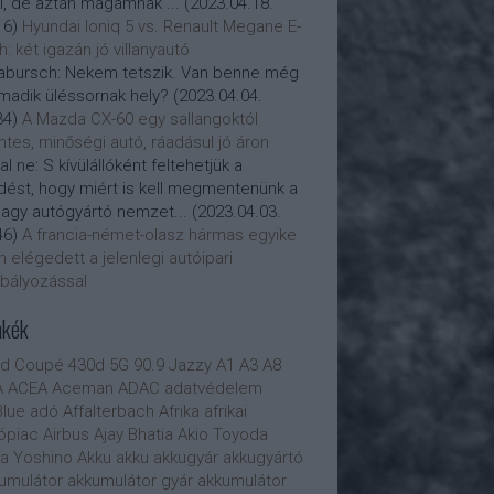
i, de aztán magamnak ...
(
2023.04.18.
16
)
Hyundai Ioniq 5 vs. Renault Megane E-
h: két igazán jó villanyautó
abursch:
Nekem tetszik. Van benne még
madik üléssornak hely?
(
2023.04.04.
34
)
A Mazda CX-60 egy sallangoktól
tes, minőségi autó, ráadásul jó áron
al ne:
S kívülállóként feltehetjük a
dést, hogy miért is kell megmentenünk a
nagy autógyártó nemzet...
(
2023.04.03.
46
)
A francia-német-olasz hármas egyike
 elégedett a jelenlegi autóipari
bályozással
mkék
0d Coupé
430d
5G
90.9 Jazzy
A1
A3
A8
A
ACEA
Aceman
ADAC
adatvédelem
lue
adó
Affalterbach
Afrika
afrikai
ópiac
Airbus
Ajay Bhatia
Akio Toyoda
ra Yoshino
Akku
akku
akkugyár
akkugyártó
umulátor
akkumulátor gyár
akkumulátor