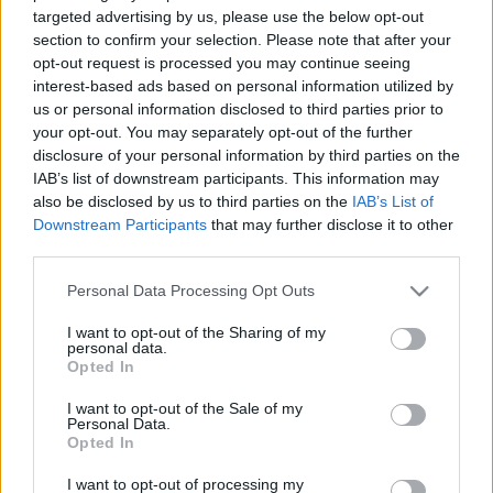
targeted advertising by us, please use the below opt-out
section to confirm your selection. Please note that after your
opt-out request is processed you may continue seeing
interest-based ads based on personal information utilized by
us or personal information disclosed to third parties prior to
your opt-out. You may separately opt-out of the further
disclosure of your personal information by third parties on the
IAB’s list of downstream participants. This information may
also be disclosed by us to third parties on the
IAB’s List of
Downstream Participants
that may further disclose it to other
third parties.
Please note that this website/app uses one or more Google
Personal Data Processing Opt Outs
A BMW iX3 kiemelkedően jól
services and may gather and store information including but
not limited to your visit or usage behaviour. You may click to
I want to opt-out of the Sharing of my
szerepelt a vezetéstámogató
personal data.
grant or deny consent to Google and its third-party tags to
Opted In
rendszerek tesztelése során
use your data for below specified purposes in below Google
consent section.
I want to opt-out of the Sale of my
Várkonyi Gábor Autóblog
•
2021. november 29.
2
Personal Data.
Opted In
A töréstesztetek mellett évek óta vizsgálja a
I want to opt-out of processing my