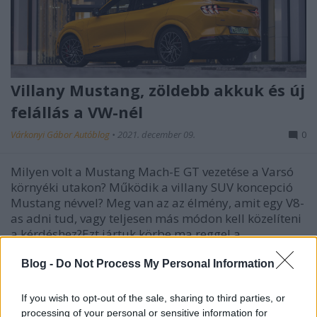
Villany Mustang, zöldebb akkuk és új
felállás a VW-nél
Várkonyi Gábor Autóblog
•
2021. december 09.
0
Milyen volt a Mustang Mach-E GT vezetése a Varsó
környéki utakon? Működik a villany SUV koncepció
Mustang névvel? Meg van az az élmény, amit egy V8-
as adni tud, vagy teljesen más módon kell közelíteni
a kérdéshez?Ezt jártuk körbe ma reggel a
Millásreggeli Futómű rovatában, emellett pedig szó
volt…
Blog -
Do Not Process My Personal Information
If you wish to opt-out of the sale, sharing to third parties, or
processing of your personal or sensitive information for