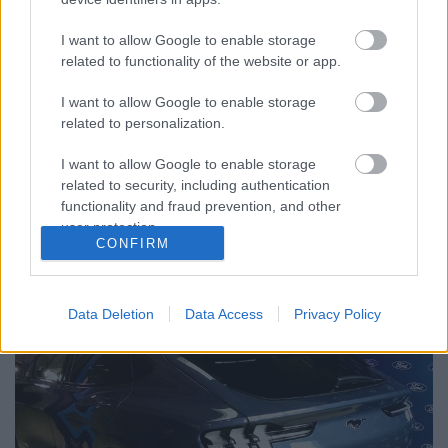
Ford Mustang: egy univerzális,
I want to allow Google to enable storage
mindenki által ismert szimbólum
related to functionality of the website or app.
Várkonyi Gábor Autóblog
•
2021. augusztus 10.
0
I want to allow Google to enable storage
related to personalization.
Tudjátok, mi a nagy teljesítmény? Egyszerre
gyártani egy rendkívül fejlett és jól használható
I want to allow Google to enable storage
villanyautót, és egy olyan legendát, mint ez. 118 év
related to security, including authentication
alatt mindig ott lenni, ahol történik az autóipar
functionality and fraud prevention, and other
alakítása, néha ugyan csupán követőként, néha aktív
user protection.
alakítóként, de mindig olyan gyártóként, akivel…
CONFIRM
Data Deletion
Data Access
Privacy Policy