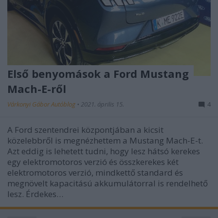
Első benyomások a Ford Mustang
Mach-E-ről
Várkonyi Gábor Autóblog
•
2021. április 15.
4
A Ford szentendrei központjában a kicsit
közelebbről is megnézhettem a Mustang Mach-E-t.
Azt eddig is lehetett tudni, hogy lesz hátsó kerekes
egy elektromotoros verzió és összkerekes két
elektromotoros verzió, mindkettő standard és
megnövelt kapacitású akkumulátorral is rendelhető
lesz. Érdekes…