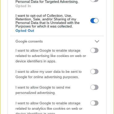
vezetéstámogató rendszereket is az Euro NCAP. Az
Personal Data for Targeted Advertising.
idei mezőnyből a BMW iX3 emelkedett ki.
Opted In
Elsősorban az adaptív tempomat és a sávtartó
I want to opt-out of Collection, Use,
"viselkedését" értékelik, a működősük pontossága és
Retention, Sale, and/or Sharing of my
a vezető kiegészítésének a képessége kapcsán.Kicsit
Personal Data that Is Unrelated with the
Purposes for which it was collected.
kacifántos a…
Opted Out
Google consents
I want to allow Google to enable storage
related to advertising like cookies on web or
device identifiers in apps.
I want to allow my user data to be sent to
Google for online advertising purposes.
I want to allow Google to send me
personalized advertising.
I want to allow Google to enable storage
related to analytics like cookies on web or
device identifiers in apps.