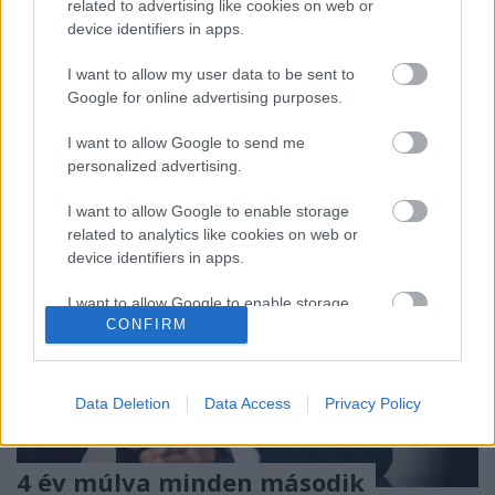
related to advertising like cookies on web or
cégnél, a hírek szerint Oliver Blume váltja a
device identifiers in apps.
megosztó személyiségű Diess-t.Szerintem már rég
tarthatatlan volt a helyzete Herbert Diessnek, aki a
I want to allow my user data to be sent to
médiával…
Google for online advertising purposes.
I want to allow Google to send me
personalized advertising.
I want to allow Google to enable storage
related to analytics like cookies on web or
device identifiers in apps.
I want to allow Google to enable storage
CONFIRM
related to functionality of the website or app.
I want to allow Google to enable storage
related to personalization.
Data Deletion
Data Access
Privacy Policy
I want to allow Google to enable storage
related to security, including authentication
4 év múlva minden második
functionality and fraud prevention, and other