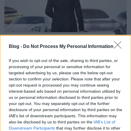
A nagy Diess dosszié, avagy a VW
konszern vezetőjének hagyatéka
Blog -
Do Not Process My Personal Information
Várkonyi Gábor Autóblog
•
2022. július 26.
0
If you wish to opt-out of the sale, sharing to third parties, or
processing of your personal or sensitive information for
Ahogy pénteken írtam, az év híre eddig, hogy
targeted advertising by us, please use the below opt-out
Herbert Diess leköszön a VW konszern éléről. A
section to confirm your selection. Please note that after your
hétvégén elolvastam két tucat elemzést ennek
opt-out request is processed you may continue seeing
kapcsán, az esetek döntő többségében méltatták a
interest-based ads based on personal information utilized by
csúcsmenedzser elszántságát az autóipari
us or personal information disclosed to third parties prior to
mamutvállalat transzformálására, ugyanakkor
your opt-out. You may separately opt-out of the further
kiemelték, hogy Diessből…
disclosure of your personal information by third parties on the
IAB’s list of downstream participants. This information may
also be disclosed by us to third parties on the
IAB’s List of
Downstream Participants
that may further disclose it to other