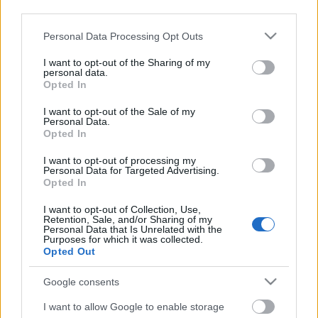
third parties.
Please note that this website/app uses one or more Google
Personal Data Processing Opt Outs
services and may gather and store information including but
not limited to your visit or usage behaviour. You may click to
I want to opt-out of the Sharing of my
personal data.
grant or deny consent to Google and its third-party tags to
Opted In
use your data for below specified purposes in below Google
consent section.
I want to opt-out of the Sale of my
Personal Data.
Opted In
I want to opt-out of processing my
Personal Data for Targeted Advertising.
Opted In
Az év egyik bomba híre: Diess
I want to opt-out of Collection, Use,
lemond a VW konszern vezetéséről
Retention, Sale, and/or Sharing of my
Personal Data that Is Unrelated with the
Purposes for which it was collected.
Várkonyi Gábor Autóblog
•
2022. július 25.
0
Opted Out
A nap, vagy inkább az év bomba híre: Diess
Google consents
szeptemberben lemond a VW konszern vezetéséről,
I want to allow Google to enable storage
és ismét egy Porsche vezetőnek kell rendet raknia a