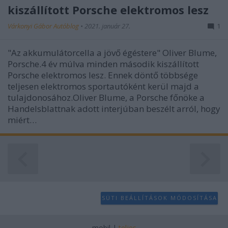
kiszállított Porsche elektromos lesz
user protection.
Várkonyi Gábor Autóblog
•
2021. január 27.
1
"Az akkumulátorcella a jövő égéstere" Oliver Blume,
Porsche.4 év múlva minden második kiszállított
Porsche elektromos lesz. Ennek döntő többsége
teljesen elektromos sportautóként kerül majd a
tulajdonosához.Oliver Blume, a Porsche főnöke a
Handelsblattnak adott interjúban beszélt arról, hogy
miért…
SÜTI BEÁLLÍTÁSOK MÓDOSÍTÁSA
mobil
|
teljes