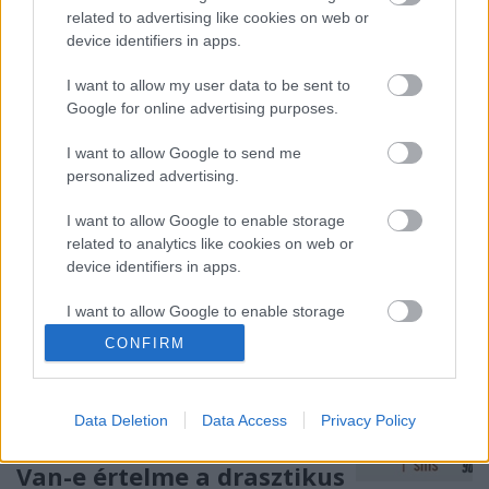
homlokegyenest szembemenve. Történetünk főhőse
related to advertising like cookies on web or
tavaly márciusban heves esőben a Teslájának a
device identifiers in apps.
“tabletjén” próbálta beállítani az ablaktörlő
intenzitását. A…
I want to allow my user data to be sent to
Google for online advertising purposes.
I want to allow Google to send me
personalized advertising.
I want to allow Google to enable storage
related to analytics like cookies on web or
device identifiers in apps.
I want to allow Google to enable storage
related to functionality of the website or app.
CONFIRM
I want to allow Google to enable storage
related to personalization.
Data Deletion
Data Access
Privacy Policy
I want to allow Google to enable storage
Van-e értelme a drasztikus
related to security, including authentication