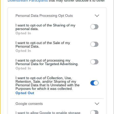
Downstream Participants
that may further disclose it to other
third parties.
Please note that this website/app uses one or more Google
Personal Data Processing Opt Outs
services and may gather and store information including but
not limited to your visit or usage behaviour. You may click to
I want to opt-out of the Sharing of my
personal data.
grant or deny consent to Google and its third-party tags to
Opted In
use your data for below specified purposes in below Google
consent section.
I want to opt-out of the Sale of my
Personal Data.
Opted In
I want to opt-out of processing my
Personal Data for Targeted Advertising.
Opted In
Mostantól nem lehet menet közben
használni az érintőképernyős menüt
I want to opt-out of Collection, Use,
Retention, Sale, and/or Sharing of my
Personal Data that Is Unrelated with the
Várkonyi Gábor Autóblog
•
2020. augusztus 03.
1
Purposes for which it was collected.
Opted Out
Tudom, sok volt az elmúlt napokban a Tesla
Google consents
kontent, de ez a hír azért eléggé mélyreható
változásokat indíthat el az eddig trendekkel
I want to allow Google to enable storage