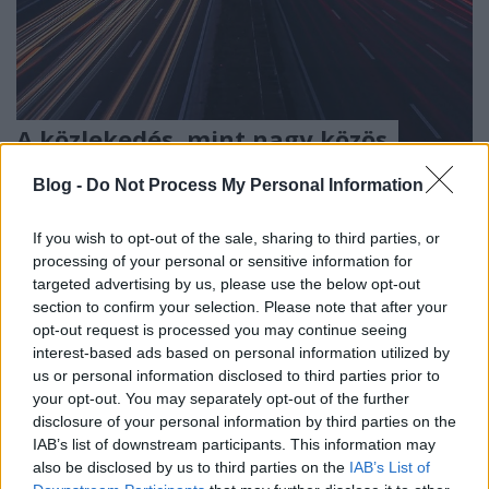
A közlekedés, mint nagy közös
"játék"
Blog -
Do Not Process My Personal Information
Várkonyi Gábor Autóblog
•
2023. március 16.
1
If you wish to opt-out of the sale, sharing to third parties, or
Minden, nagy visszhangot kiváltó közlekedési
processing of your personal or sensitive information for
targeted advertising by us, please use the below opt-out
tragédia után szinte kötelező jelleggel kell megírni,
section to confirm your selection. Please note that after your
hogy hazánkban rettenetes a morál, az utolsó
opt-out request is processed you may continue seeing
milliméternyi utat is szét kellene kamerázni, traffit
interest-based ads based on personal information utilized by
minden ajtó elé, drákói szigor, büntetés, és a
us or personal information disclosed to third parties prior to
szokásos lózungok özönlik el a megfelelő
your opt-out. You may separately opt-out of the further
helyeket.Nem,…
disclosure of your personal information by third parties on the
IAB’s list of downstream participants. This information may
also be disclosed by us to third parties on the
IAB’s List of