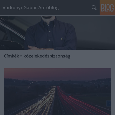
Várkonyi Gábor Autóblog
Címkék
»
közelekedésbiztonság