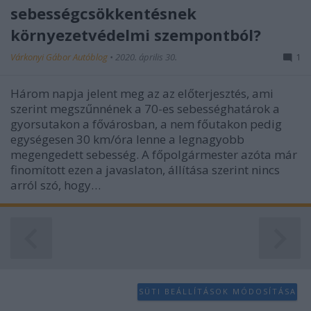
functionality and fraud prevention, and other
sebességcsökkentésnek
user protection.
környezetvédelmi szempontból?
Várkonyi Gábor Autóblog
•
2020. április 30.
1
Három napja jelent meg az az előterjesztés, ami
szerint megszűnnének a 70-es sebességhatárok a
gyorsutakon a fővárosban, a nem főutakon pedig
egységesen 30 km/óra lenne a legnagyobb
megengedett sebesség. A főpolgármester azóta már
finomított ezen a javaslaton, állítása szerint nincs
arról szó, hogy…
SÜTI BEÁLLÍTÁSOK MÓDOSÍTÁSA