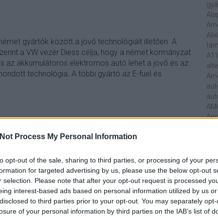
gyá
Ala
Am
Ali
émet gyártók között a jövő technológiáit illetően. A
tá
zerint a VW vezér Diess célja, hogy a német kormányzat
A11
is az akkumulátoros elektromos autó lehet a jövő és az
alt
ondott technológia. A többi gyártó az E-fuel és
Ame
aut
aut
AM
And
TOVÁBB
Rad
Not Process My Personal Information
Mer
ára
Szólj hozzá!
Ark
to opt-out of the sale, sharing to third parties, or processing of your per
elektromos autó
Németország
német autógyártás
Art
formation for targeted advertising by us, please use the below opt-out s
Mar
r selection. Please note that after your opt-out request is processed y
Att
eing interest-based ads based on personal information utilized by us or
Aud
 autóipar hanyatlását a politika
disclosed to third parties prior to your opt-out. You may separately opt-
Hun
losure of your personal information by third parties on the IAB’s list of