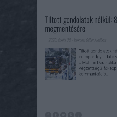
Tiltott gondolatok nélkül: 
megmentésére
2020. április 08.
-
Várkonyi Gábor Autóblog
Tiltott gondolatok n
autóipar. Így indul a
a Mobil in Deutschla
végzettségű, főképp
kommunikáció…