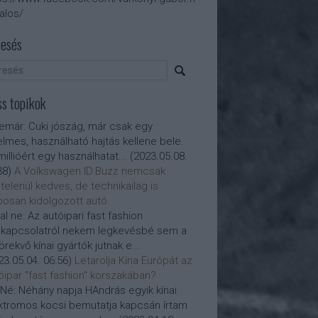
talos/
esés
ss topikok
nemár:
Cuki jószág, már csak egy
elmes, használható hajtás kellene bele.
millióért egy használhatat...
(
2023.05.08.
38
)
A Volkswagen ID.Buzz nemcsak
telenül kedves, de technikailag is
posan kidolgozott autó
al ne:
Az autóipari fast fashion
kapcsolatról nekem legkevésbé sem a
törekvő kínai gyártók jutnak e...
23.05.04. 06:56
)
Letarolja Kína Európát az
óipar "fast fashion" korszakában?
Né:
Néhány napja HAndrás egyik kínai
ktromos kocsi bemutatja kapcsán írtam