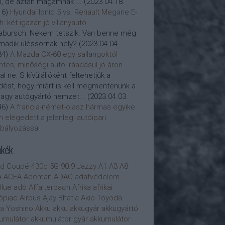
i, de aztán magamnak ...
(
2023.04.18.
16
)
Hyundai Ioniq 5 vs. Renault Megane E-
h: két igazán jó villanyautó
abursch:
Nekem tetszik. Van benne még
madik üléssornak hely?
(
2023.04.04.
34
)
A Mazda CX-60 egy sallangoktól
tes, minőségi autó, ráadásul jó áron
al ne:
S kívülállóként feltehetjük a
dést, hogy miért is kell megmentenünk a
nagy autógyártó nemzet...
(
2023.04.03.
46
)
A francia-német-olasz hármas egyike
 elégedett a jelenlegi autóipari
bályozással
mkék
0d Coupé
430d
5G
90.9 Jazzy
A1
A3
A8
A
ACEA
Aceman
ADAC
adatvédelem
lue
adó
Affalterbach
Afrika
afrikai
ópiac
Airbus
Ajay Bhatia
Akio Toyoda
ra Yoshino
Akku
akku
akkugyár
akkugyártó
umulátor
akkumulátor gyár
akkumulátor