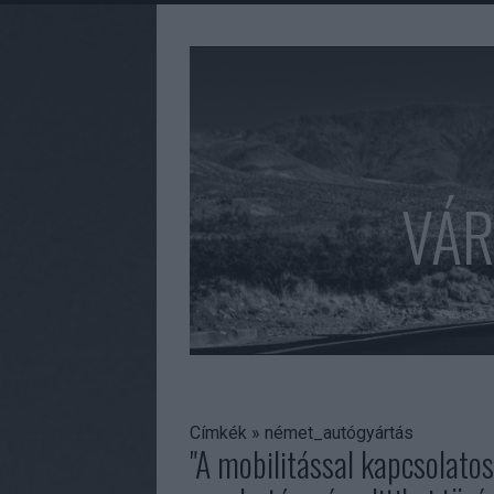
VÁR
Címkék
»
német_autógyártás
"A mobilitással kapcsolatos