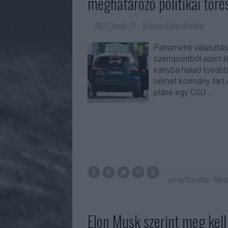
meghatározó politikai tör
2021. január 21.
-
Várkonyi Gábor Autóblog
Parlamenti választá
szempontból azért lé
irányba halad tovább
német kormány tart.A
pláne egy CSU…
német kormány
Néme
Elon Musk szerint meg kel