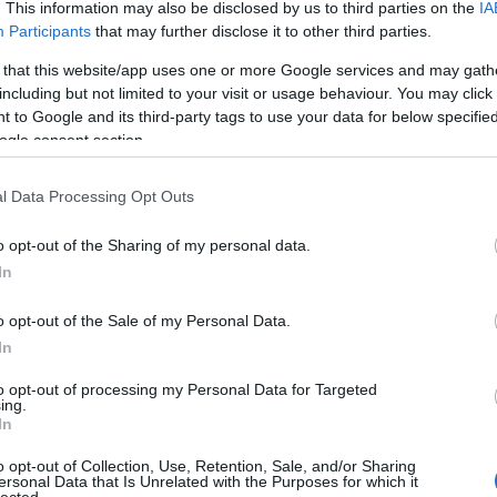
aus
. This information may also be disclosed by us to third parties on the
IA
Aut
Participants
that may further disclose it to other third parties.
aut
 that this website/app uses one or more Google services and may gath
aut
including but not limited to your visit or usage behaviour. You may click 
aut
l tett közzé a konzervatív-liberális német
 to Google and its third-party tags to use your data for below specifi
aut
leményportálon egy hosszú, de nagyon sok adattal
ogle consent section.
aut
Klaus H. Richardt, aki könyvet is írt arról, hogy a német
aut
yen problémákat fog okozni hosszútávon, ha nem
aut
l Data Processing Opt Outs
aut
Aut
o opt-out of the Sharing of my personal data.
aut
In
Aut
TOVÁBB
202
o opt-out of the Sale of my Personal Data.
aut
In
aut
11
komment
aut
to opt-out of processing my Personal Data for Targeted
belső égésű motor
széndioxid-kibocsátás
CO2 kibocsátás
német autóipar
aut
ing.
német autógyártás
Klaus H. Richardt
tre
In
ext
o opt-out of Collection, Use, Retention, Sale, and/or Sharing
Re
ersonal Data that Is Unrelated with the Purposes for which it
újj
lected.