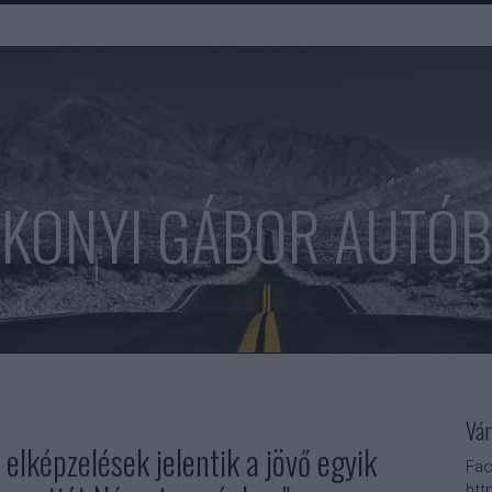
KONYI GÁBOR AUTÓ
Vár
 elképzelések jelentik a jövő egyik
Fac
htt