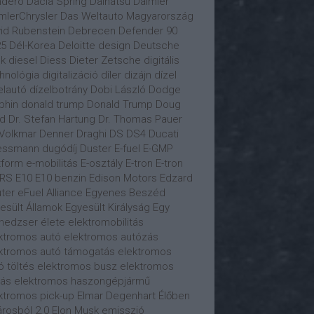
ndero
Dacia Spring
Daihatsu
Daimler
mlerChrysler
Das Weltauto Magyarország
id Rubenstein
Debrecen
Defender 90
25
Dél-Korea
Deloitte
design
Deutsche
k
diesel
Diess
Dieter Zetsche
digitális
hnológia
digitalizáció
díler
dizájn
dízel
elautó
dízelbotrány
Dobi László
Dodge
phin
donald trump
Donald Trump
Doug
ld
Dr. Stefan Hartung
Dr. Thomas Pauer
 Volkmar Denner
Draghi
DS
DS4
Ducati
essmann
dugódíj
Duster
E-fuel
E-GMP
tform
e-mobilitás
E-osztály
E-tron
E-tron
 RS
E10
E10 benzin
Edison Motors
Edzard
ter
eFuel Alliance
Egyenes Beszéd
esült Államok
Egyesült Királyság
Egy
edzser élete
elektromobilitás
ktromos autó
elektromos autózás
ktromos autó támogatás
elektromos
ó töltés
elektromos busz
elektromos
tás
elektromos haszongépjármű
ktromos pick-up
Elmar Degenhart
Élőben
árosból 2.0
Elon Musk
emisszió