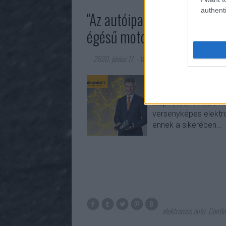
authenti
"Az autóiparnak még legalá
égésű motorokat 100 százal
2020. június 17.
-
Várkonyi Gábor Autóblog
A világ második legn
interjút az efahrer-
alapvetően inkább m
versenyképes elektro
ennek a sikerében…
elektromos autó
Contin