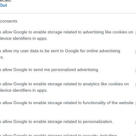
tüzelőanyagcellás autók elterjedése?
BAI
Out
Bec
bef
consents
aut
Ben
sztanék meg veletek egy interjúból, amit a Berylls
o allow Google to enable storage related to advertising like cookies on
ben
cég vezetőjével folytattak tüzelőanyagcella témában.
evice identifiers in apps.
Ber
évtizedes tanácsadói múltat tud felmutatni autóipari
Ali
ervezés a hangsúlyos területe. Arról kérdezték
o allow my user data to be sent to Google for online advertising
Ec
s.
üz
biz
to allow Google to send me personalized advertising.
Bla
TOVÁBB
Ann
o allow Google to enable storage related to analytics like cookies on
BM
evice identifiers in apps.
M44
Wel
Szólj hozzá!
o allow Google to enable storage related to functionality of the website
Con
ulátor
alternatív üzemanyag
Japán
Kína
Ázsia
Toyota
Hyundai
plug-in
Bra
német autógyártás
hidrogén üzemanyagcella
tüzelőanyagcella
Andreas
Br
o allow Google to enable storage related to personalization.
Radics
Brü
köz
o allow Google to enable storage related to security, including