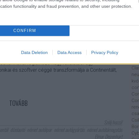
Bus
cation functionality and fraud prevention, and other user protection.
bb 20 év kell ahhoz, hogy a belső
osz
Cap
ékban alternatív hajtásokra cserélje"
Tav
Car
CONFIRM
Ca
Au
Cha
agyobb autóipari beszállítójának vezérével készített
Data Deletion
Data Access
Privacy Policy
Nik
com. Elmar Degenhart legnagyobb feladata, hogy egy
Cit
echanikával foglalkozó nagyvállalatból egy
Cla
nikai és szoftver céggé transzformálja a Continentált,
neu
kvó
con
Con
Cor
TOVÁBB
ren
csa
Csi
Szólj hozzá!
Bor
entál
dízelautó
német autóipar
német autógyártás
német autótámogatás
Cyb
Elmar Degenhart