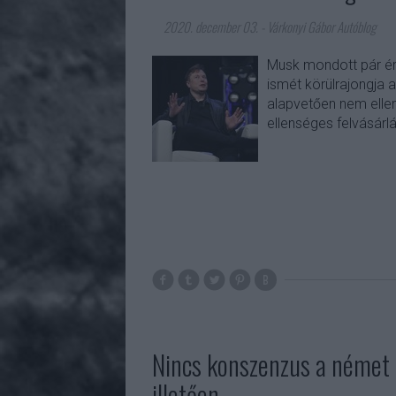
2020. december 03.
-
Várkonyi Gábor Autóblog
Musk mondott pár é
ismét körülrajongja a
alapvetően nem ellen
ellenséges felvásár
Nincs konszenzus a német g
illetően