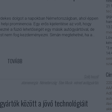
nek
21:
tec
gig
rdekes dolgot a napokban Németországban, ahol éppen
har
 helyi prominencia. Egy erős kijelentése az volt, hogy
13:
ezné a fúzió lehetőségét egy másik autógyártóval, de
men
lást nem fog kezdeményezni. Simán megtehetné, ha a…
Lóv
kér
"3 
14:
sem
TOVÁBB
sza
Cí
Szólj hozzá!
atomenergia
Németország
Elon Musk
német autógyártás
22
AA
AdB
aut
yártók között a jövő technológiáit
Aki
akk