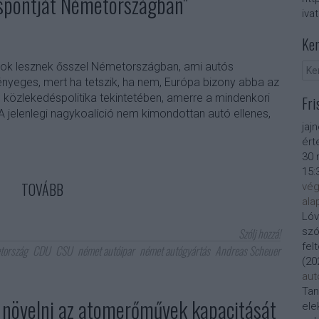
éspontját Németországban"
iva
Ker
sok lesznek ősszel Németországban, ami autós
nyeges, mert ha tetszik, ha nem, Európa bizony abba az
 közlekedéspolitika tekintetében, amerre a mindenkori
Fri
 jelenlegi nagykoalíció nem kimondottan autó ellenes,
jaj
ért
30 
15:
TOVÁBB
vég
ala
Lóv
Szólj hozzá!
szó
fel
tország
CDU
CSU
német autóipar
német autógyártás
Andreas Scheuer
(
20
aut
Tan
l növelni az atomerőművek kapacitását
ele