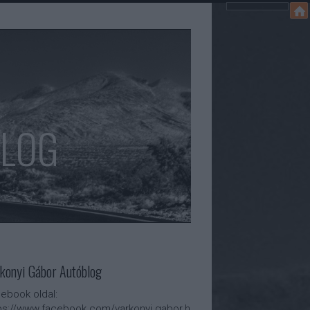
BLOG
konyi Gábor Autóblog
ebook oldal:
ps://www.facebook.com/varkonyi.gabor.h