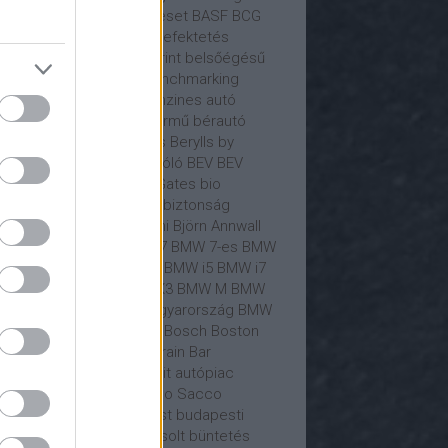
C
Baidu
Bajorország
baleset
BASF
BCG
sületesnepper
Beetle
befektetés
ektető
Behind the Blueprint
belsőégésű
ó
belső égésű motor
benchmarking
teler
Bentley
benzin
benzines autó
zinkút
benzinmotoros jármű
bérautó
lin
Bernd Osterloh
Berylls
Berylls by
xPartners
beszállító
Beszóló
BEV
BEV
onomy
Beyond Zero
Bill Gates
bio
emanyag
bíróság
bitcoin
biztonság
tosítás
biztosító
Bizzarrini
Björn Annwall
ckrock
bmw
BMW
BMW 7
BMW 7-es
BMW
ual Accounts
BMW gyár
BMW i5
BMW i7
W i7 M70
BMW iX
BMW iX3
BMW M
BMW
0i
BMW M850i
BMW Magyarország
BMW
t
BMW X5
Boeing
Bogár
Bosch
Boston
sulting Group
Boxster
Brain Bar
ndmánia
Brilliance
brit
brit autópiac
onco
Bruno Le Maire
Bruno Sacco
sszel
Budapest
budapest
budapesti
lekedés
Bugatti
Bujáki Zsolt
büntetés