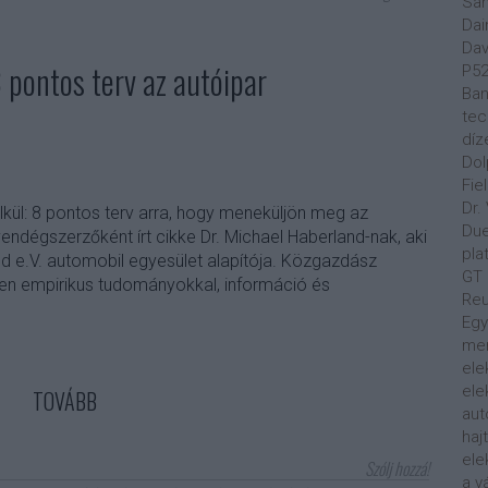
Sa
Dai
Dav
8 pontos terv az autóipar
P5
Ban
tec
díz
Dol
Fie
Dr.
élkül: 8 pontos terv arra, hogy meneküljön meg az
Du
 vendégszerzőként írt cikke Dr. Michael Haberland-nak, aki
pla
nd e.V. automobil egyesület alapítója. Közgazdász
GT
en empirikus tudományokkal, információ és
Reu
Egy
men
ele
ele
TOVÁBB
aut
haj
ele
Szólj hozzá!
a v