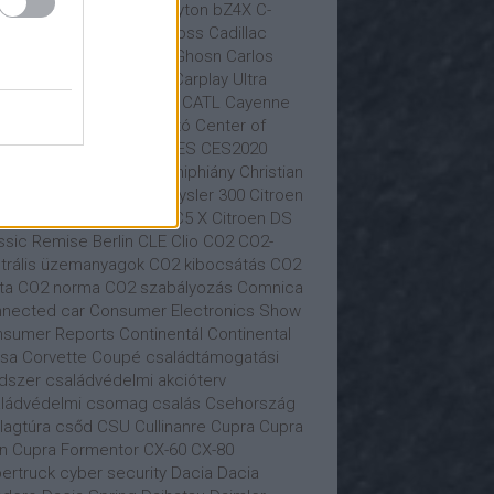
iness Class
busz
BYD
Byton
bZ4X
C-
tály
C.A.S.E.
C4
C5 Aircross
Cadillac
tur
Carlos Ghon
Carlos Ghosn
Carlos
ares
Carl Hahn
Carnival
Carplay Ultra
vana
car sharing
Castrol
CATL
Cayenne
yman
Cazoo
CDU
cégautó
Center of
tomotive Management
CES
CES2020
ngan Auto
Chery
chip
chiphiány
Christian
olai
Christian Senger
Chrysler 300
Citroen
roën
Citroën C4
Citroen C5 X
Citroen DS
ssic Remise Berlin
CLE
Clio
CO2
CO2-
trális üzemanyagok
CO2 kibocsátás
CO2
ta
CO2 norma
CO2 szabályozás
Comnica
nected car
Consumer Electronics Show
sumer Reports
Continentál
Continental
sa
Corvette
Coupé
családtámogatási
dszer
családvédelmi akcióterv
ládvédelmi csomag
csalás
Csehország
llagtúra
csőd
CSU
Cullinanre
Cupra
Cupra
n
Cupra Formentor
CX-60
CX-80
ertruck
cyber security
Dacia
Dacia